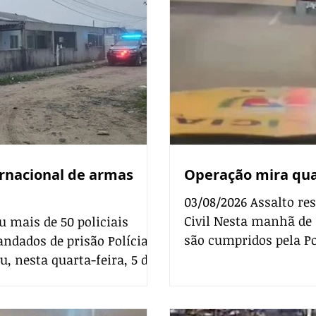
ternacional de armas
Operação mira qua
03/08/2026 Assalto re
Civil Nesta manhã de 
u mais de 50 policiais
são cumpridos pela Po
ndados de prisão Polícia
com a Polícia Rodoviá
ou, nesta quarta-feira, 5 de
investigada por roubo
 o objetivo de desarticular
(BR-116), principal lig
no tráfico internacional e