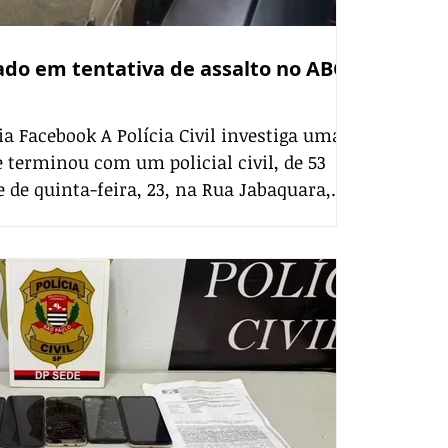
leado em tentativa de assalto no ABC
ia Facebook A Polícia Civil investiga uma
e terminou com um policial civil, de 53
 de quinta-feira, 23, na Rua Jabaquara,
ampo, no ABC paulista. De acordo com a
ça Pública do Estado de São Paulo, o
m a esposa na região quando foi
minosos armados. Durante a tentativa de
os efetuou um disparo que atingiu o