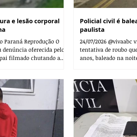
ura e lesão corporal
Policial civil é ba
ha
paulista
 do Paraná Reprodução O
24/07/2026 @vivaabc v
u denúncia oferecida pelo
tentativa de roubo qu
 pai filmado chutando a
anos, baleado na noite
ão, no interior do estado.
em São Bernardo do C
elo Ministério Público
Secretaria da Seguran
policial caminhava co
m contexto de violência
abordado por dois cri
rcussão no começo deste
roubo, um dos suspeit
polici