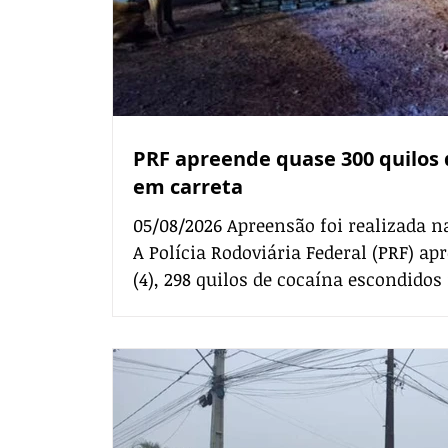
PRF apreende quase 300 quilos 
em carreta
05/08/2026 Apreensão foi realizada n
A Polícia Rodoviária Federal (PRF) ap
(4), 298 quilos de cocaína escondido
de uma carreta durante uma fiscaliz
Nova, na região metropolitana de C
anos, de nacionalidade paraguaia, fo
tráfico de drogas. A carreta, carregada com trigo e que tinha
Curitiba como destino, foi abordada