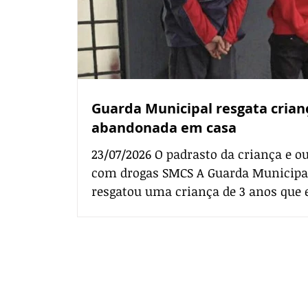
Guarda Municipal resgata crian
abandonada em casa
23/07/2026 O padrasto da criança e
com drogas SMCS A Guarda Municipal
resgatou uma criança de 3 anos que 
no bairro Tatuquara, numa região co
tráfico de drogas. Durante uma abor
Arquiteto Elgson Ribeiro Gomes, as 
Contato comercial
padrasto da criança e com outro susp
mmjornale@gmail.com
Telefone: (41) 99978-9956
crack e certa quantidade de substân
além de R$ 67.