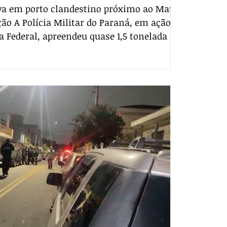
ava em porto clandestino próximo ao Mato
ção A Polícia Militar do Paraná, em ação
a Federal, apreendeu quase 1,5 tonelada de
operação realizada no final de semana
raná, nas proximidades da fronteira com
so do Sul (MS). A ação foi desencadeada
nteligência que identificaram
tas de embarcações no período noturno,