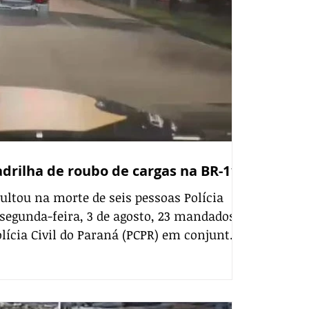
drilha de roubo de cargas na BR-116
sultou na morte de seis pessoas Polícia
segunda-feira, 3 de agosto, 23 mandados
lícia Civil do Paraná (PCPR) em conjunto
ria Federal (PRF). O alvo é uma quadrilha
s de cargas na Rodovia Régis Bittencourt
ação entre Curitiba (Sul) e São Paulo.