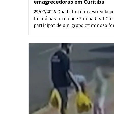
emagrecedoras em Curitiba
29/07/2026 Quadrilha é investigada p
farmácias na cidade Polícia Civil Cin
participar de um grupo criminoso fo
Civil do Paraná (PCPR) nesta terça-fe
em Curitiba para desarticular uma q
uma série de roubos a farmácias na c
policiais recuperaram toda a carga 
veículo utilizado 