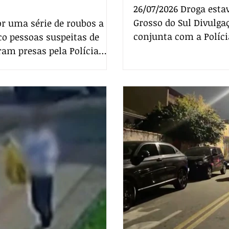
26/07/2026 Droga est
Grosso do Sul Divulga
or uma série de roubos a
conjunta com a Políci
co pessoas suspeitas de
maconha durante uma 
ram presas pela Polícia
às margens do Rio Pa
ira (29). A operação ocorreu
o Estado do Mato Gros
uadrilha investigada por
com informações de i
idade. Durante a ação, os
movimentações suspei
roubada e apreenderam o
possi
nos crimes. Segundo a PCPR, o ca