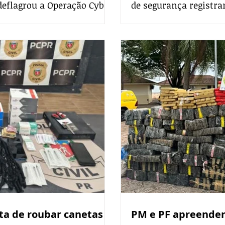
 deflagrou a Operação Cyber
de segurança registr
e o abuso sexual de
grave acidente que ma
cumpridos cinco mandados
de 24 anos, na manhã d
na Região Metropolitana,
Curitiba. As gravaçõ
imes de estupro de
motorista do carro ava
ilhamento na internet de
acidente aconteceu n
Rua Fr
ita de roubar canetas
PM e PF apreende