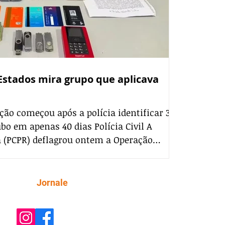
Estados mira grupo que aplicava
ção começou após a polícia identificar 33
ubo em apenas 40 dias Polícia Civil A
ná (PCPR) deflagrou ontem a Operação
r 34 mandados de busca e apreensão em
 uma quadrilha suspeita de aplicar o
rupo aliciava pessoas para registrar falsos
Siga
Jornale
s boletins eram usados para fraudar
r o dinheiro. A investigação começou a