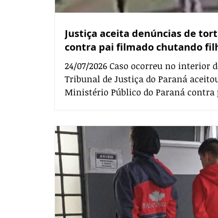
Justiça aceita denúncias de tort
contra pai filmado chutando fil
24/07/2026 Caso ocorreu no interior
Tribunal de Justiça do Paraná aceito
Ministério Público do Paraná contra
filha de três anos em Francisco Beltr
As informações foram confirmadas p
nesta sexta-feira (24). O réu deve responder na Justiça pelos
crimes de tortura e lesão corporal e
doméstica. O caso ganhou repe