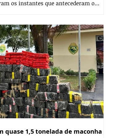
aram os instantes que antecederam o
tou o motociclista Bryan Rodrigues Cruz,
e quarta-feira (29), no bairro Batel, em
es mostram o momento em que o
nça o sinal vermelho antes da colisão. O
o cruzamento da Avenida do Batel com a
m quase 1,5 tonelada de maconha