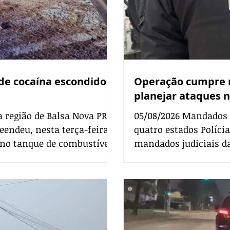
de cocaína escondidos
Operação cumpre 
planejar ataques n
a região de Balsa Nova PRF
05/08/2026 Mandados
reendeu, nesta terça-feira
quatro estados Polícia
s no tanque de combustível
mandados judiciais d
ação na BR-277, em Balsa
terça-feira, 4 de agos
uritiba. Um homem de 47
ataques nas eleições d
i preso em flagrante por
Civil do Distrito Fede
idades entre 19 e 31 a
 por uma equ
Paulo, Pernambuco e no Rio G
começ