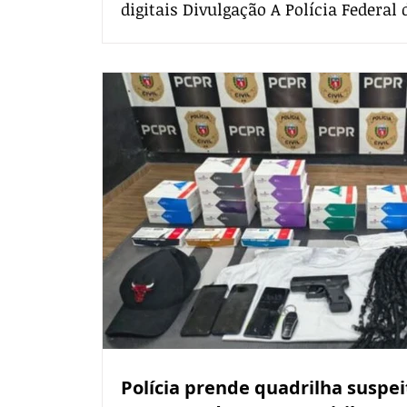
digitais Divulgação A Polícia Federal
Trace 4, para combater a exploração 
crianças e de adolescentes. Foram 
de busca e apreensão em Curitiba e 
em endereços de investigados por cr
vulnerável e por produção e compart
conteúd
Polícia prende quadrilha suspe