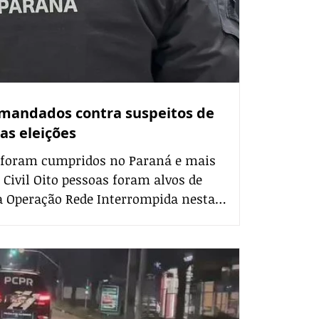
mandados contra suspeitos de
as eleições
 foram cumpridos no Paraná e mais
 Civil Oito pessoas foram alvos de
a Operação Rede Interrompida nesta
to. Eles são suspeitos de planejarem
este ano. A ação, deflagrada pela Polícia
ral (PCDF), investiga os oito suspeitos, com
nos, no Paraná, em Santa Catarina, São
rande do Sul. A investigação