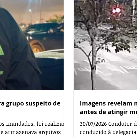
(Sudeste). De acordo com o delegado da PCPR André Feltes, estão
investigações apontaram a
sendo cumpridos 11 m
es com a região de
o Rio de Janei
a grupo suspeito de
Imagens revelam m
antes de atingir m
s mandados, foi realizada
30/07/2026 Condutor d
que armazenava arquivos
conduzido à delegaci