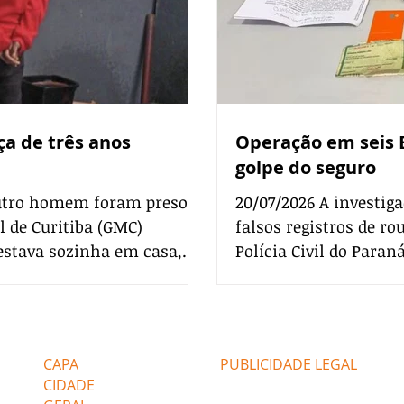
ça de três anos
Operação em seis 
golpe do seguro
 outro homem foram presos
20/07/2026 A investiga
 de Curitiba (GMC)
falsos registros de ro
estava sozinha em casa,
Polícia Civil do Para
nhecida pelo intenso
Miragem para cumpri
dagem da guarda na rua
seis Estados. O alvo é
equipes encontraram com o
"golpe do seguro". O g
Editorias
Editais Certificados
eito, sete invólucros de
roubos na internet. O
CAPA
PUBLICIDADE LEGAL
cia análoga a maconha,
indenizações e dividi
CIDADE