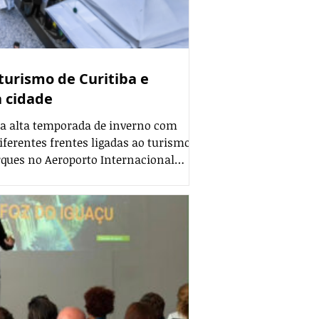
turismo de Curitiba e
 cidade
 na alta temporada de inverno com
iferentes frentes ligadas ao turismo.
ues no Aeroporto Internacional
otelaria registrou maior ocupação e
sponível, indicador que aponta
o hotel, e o fluxo de visitantes da
u. Os resultados ajudam a mostrar
urística, incentivada pela Prefeitur