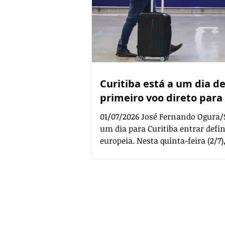
Curitiba está a um dia d
primeiro voo direto para
01/07/2026 José Fernando Ogura/
um dia para Curitiba entrar defi
europeia. Nesta quinta-feira (2/7)
primeiro voo direto da história e
pela TAP Air Portugal, inauguran
regular do Paraná com a Europa.
marco para o turismo, o desenv
internacionalização do Estado, 
Contato comercial