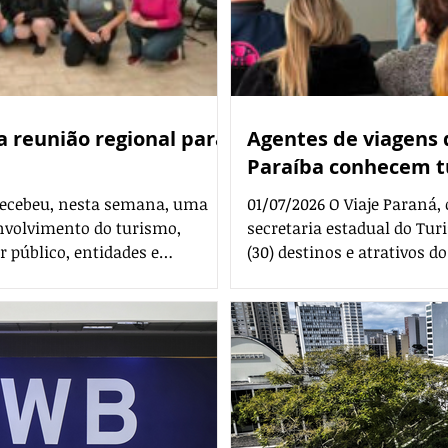
a reunião regional para
Agentes de viagens 
Paraíba conhecem t
 recebeu, nesta semana, uma
01/07/2026 O Viaje Paraná,
envolvimento do turismo,
secretaria estadual do Tur
 público, entidades e
(30) destinos e atrativos
ratégias de integração entre os
encontro de agentes de vi
overnança regional e
remota (home office). O e
voltadas ao setor. O encontro
com mais de 100 profissio
mo referência na articulação
Paulo, especialmente nos 
na de Curitiba. Realizado com
Metropolitana do Vale do P
área do Estado. As ediç