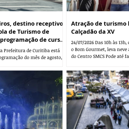
ros, destino receptivo
Atração de turismo l
cola de Turismo de
Calçadão da XV
a programação de cursos
24/07/2026 Das 10h às 13h,
o Bom Gourmet, leva neve ar
 Prefeitura de Curitiba está
do Centro SMCS Pode até fa
rogramação do mês de agosto,
isso não vai impedir a nev
 qualificação e vivência
(26/7). Das 10h às 13h, o C
do setor, estudantes e
Bom Gourmet, leva neve arti
de capacitações da instituição,
Centro, na Avenida Luiz X
CTur), conta com formações
da Rua XV de Novembro, pa
tentabilidade, hospitalidade,
nhecimento dos principais at