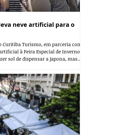
eva neve artificial para o
 o Curitiba Turismo, em parceria com
tificial à Feira Especial de Inverno
zer sol de dispensar a japona, mas
e de cair em Curitiba neste domingo
uritiba Turismo, em parceria com o
ficial à Feira Especial de Inverno do
avier, no prolongamento do calçadão
ra proporcionar u