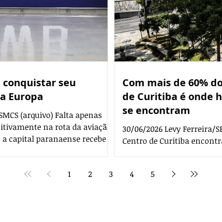
e conquistar seu
Com mais de 60% do
 a Europa
de Curitiba é onde h
se encontram
SMCS (arquivo) Falta apenas
nitivamente na rota da aviação
30/06/2026 Levy Ferreira/
, a capital paranaense recebe o
Centro de Curitiba encontr
ntre Curitiba e Lisboa, operado
igualada em outras regiões
do a primeira ligação aérea
atrativos turísticos (cart
1
2
3
4
5
 A nova conexão representa um
uma ampla rede hoteleira. 
olvimento econômico e a
paranaense, incluindo o tr
aproximando o Paraná
concentra 60,4% dos hotéi
Turismo (CTur). São 61 dos 
Editorias
Editais Certificados