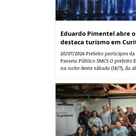
Eduardo Pimentel abre o
destaca turismo em Curi
20/07/2026 Prefeito participou da
Passeio Público SMCS O prefeito 
na noite deste sábado (18/7), da 
uma das principais atrações da 
Curitiba 2026. Realizado no Passe
antigo e tradicional da cidade, 
um cenário temático ao ar livre,