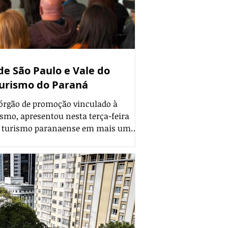
de São Paulo e Vale do
urismo do Paraná
 órgão de promoção vinculado à
ismo, apresentou nesta terça-feira
 do turismo paranaense em mais um
agens que trabalham de maneira
ncontro foi em Campos do Jordão,
nais que atuam no estado de São
39 municípios da Região
araíba. A região abrange 6,52% da