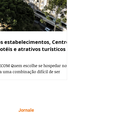
s estabelecimentos, Centro
otéis e atrativos turísticos
SECOM Quem escolhe se hospedar no
a uma combinação difícil de ser
 da cidade: um bairro repleto de
ões-postais, compras e gastronomia) e
A região central da capital
adicional bairro São Francisco,
s, segundo levantamento do Curitiba
101 hotéis existentes em Curitiba,
Siga
Jornale