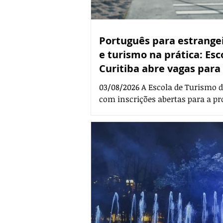
Português para estrangei
e turismo na prática: Es
Curitiba abre vagas par
em agosto
03/08/2026 A Escola de Turismo da
com inscrições abertas para a p
contando com cursos gratuitos de
técnica, voltados a profissionais 
interessados. A agenda completa 
vinculada ao Curitiba Turismo (
como atendimento ao turista, sus
português para estrangeiros e co