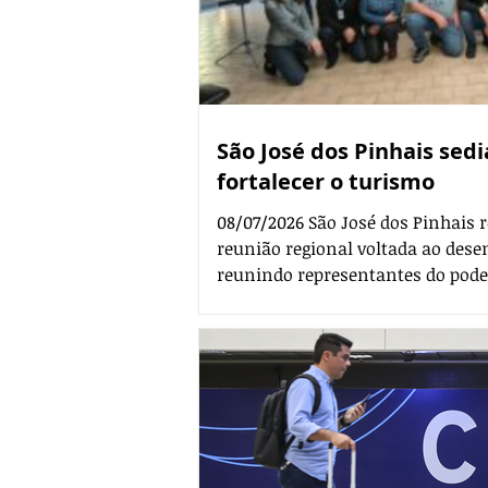
São José dos Pinhais sedi
fortalecer o turismo
08/07/2026 São José dos Pinhais
reunião regional voltada ao des
reunindo representantes do poder
empreendedores para discutir est
municípios, aprimoramento da g
ampliação das políticas públicas 
reforçou o papel do município co
do turismo na Região Metropolita
o apoio da