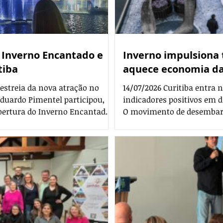
 Inverno Encantado e
Inverno impulsiona 
tiba
aquece economia da
 estreia da nova atração no
14/07/2026 Curitiba entra
Eduardo Pimentel participou,
indicadores positivos em d
abertura do Inverno Encantado,
O movimento de desembarq
programação do Inverno
Afonso Pena aumentou, a h
io Público, o parque mais
receita por apartamento di
o evento transforma o espaço em
quanto os quartos faturam a
 com experiências imersivas,
Torre Panorâmica aumento
iluminação especial e atrações para toda a família. Pr
como o ritmo da atividade t