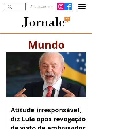
Siga o Jornale
Mundo
Atitude irresponsável,
diz Lula após revogação
de visto de embaixadora