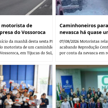
 motorista de
Caminhoneiros para
presa do Vossoroca
nevasca há quase 
nício da manhã desta sexta PRF
07/08/2026 Motoristas rel
elo motorista de um caminhão
acabando Reprodução Cent
Vossoroca, em Tijucas do Sul,
por conta da nevasca em re
 O veículo de carga trafegava
Chile, e enfrentam um cená
ovia quando houve o acidente,
motoristas paranaenses, re
horas desta sexta-feira (7).
Andes, relatam que os est
 Federal (PRF) fez o
que as datas para a reaber
 localizou o condutor
constantemente pelas autor