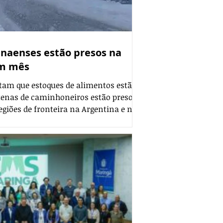
naenses estão presos na
um mês
atam que estoques de alimentos estão
enas de caminhoneiros estão presos
giões de fronteira na Argentina e no
rio de incerteza há quase 30 dias. Os
tidos na região da Cordilheira dos
oques de mantimentos estão no fim e
tura das pistas são adiadas
idades locais. Veja o vídeo ab