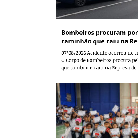
Bombeiros procuram por
caminhão que caiu na Re
07/08/2026 Acidente ocorreu no i
O Corpo de Bombeiros procura p
que tombou e caiu na Represa do 
Região Metropolitana de Curitiba.
no sentido Santa Catarina da rod
no quilômetro 652, nas primeiras 
Inicialmente, a Polícia Rodoviária
atendimento da ocorrência e não