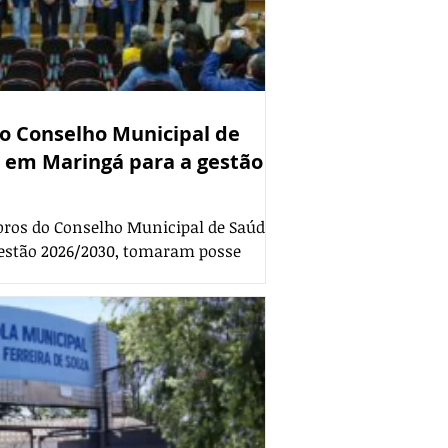
o Conselho Municipal de
em Maringá para a gestão
ros do Conselho Municipal de Saúde
gestão 2026/2030, tomaram posse
rimônia realizada no Auditório Hélio
. Na oportunidade, 32 conselheiros e
naram o termo de posse, formalizando
nselho Municipal de Saúde reúne
e civil e do poder público para
políticas públicas, fortalecendo