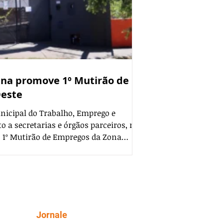
ina promove 1º Mutirão de
Oeste
unicipal do Trabalho, Emprego e
o a secretarias e órgãos parceiros, na
 o 1º Mutirão de Empregos da Zona
tiva, que ocorre das 9h às 12h, será
a Municipal Ruth Ferreira de Souza,
Cajola, s/n. Até o momento, oito
confirmadas no mutirão, incluindo
ro e Aço Bertin, Obramax, Co
Siga
Jornale