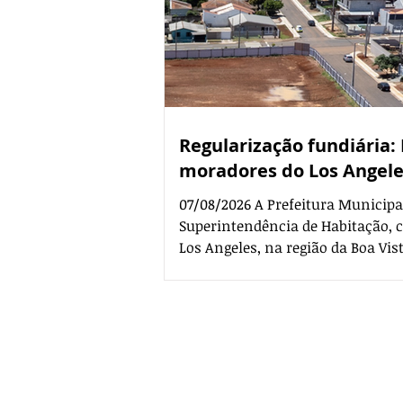
Regularização fundiária:
moradores do Los Angel
07/08/2026 A Prefeitura Municipa
Superintendência de Habitação, 
Los Angeles, na região da Boa Vi
início do cadastramento das famí
pelo programa de regularização f
encontro acontece no dia 13 de ag
Municipal Professora Zair Santo
equipe da Superintendência de Ha
Contato comercial