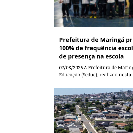
Prefeitura de Maringá p
100% de frequência esco
de presença na escola
07/08/2026 A Prefeitura de Maring
Educação (Seduc), realizou nesta 
especial de conscientização sobr
escolar na Escola Municipal Silv
evento, mais de 40 estudantes q
frequência no primeiro trimestre
integra a campanha ‘Fora da Esco
direito de toda criança e adolesce