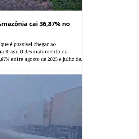
mazônia cai 36,87% no
 que é possível chegar ao
ia Brasil O desmatamento na
87% entre agosto de 2025 e julho de
 área sob alerta. É o menor valor
 a série histórica. Na medição do
 alerta na região foi de 4.495 km². O
 é 55,6% inferior à média dos
últimos dez ciclos, ou seja, de 2015/2016 a 2025/2026. Os dados do