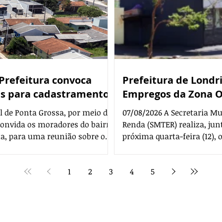
 Prefeitura convoca
Prefeitura de Londr
es para cadastramento
Empregos da Zona 
l de Ponta Grossa, por meio da
07/08/2026 A Secretaria M
convida os moradores do bairro
Renda (SMTER) realiza, junt
sta, para uma reunião sobre o
próxima quarta-feira (12),
lias que serão beneficiadas
Oeste de Londrina. A inicia
undiária Minha Casa Legal. O
sediada na quadra da Escol
1
2
3
4
5
osto, às 18h30, na Escola
com entrada pela rua Rita 
s Nascimento. Na ocasião, a
empresas parceiras estão 
bitação vai apresentar
Planos Supermercados, Fer
Editorias
Editais Certificados