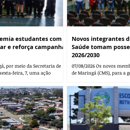
remia estudantes com
Novos integrantes d
lar e reforça campanha
Saúde tomam posse 
2026/2030
á, por meio da Secretaria de
07/08/2026 Os novos memb
sexta-feira, 7, uma ação
de Maringá (CMS), para a 
e a importância da frequência
nesta sexta-feira, 7, em ce
ino Fernandes Dias. Durante o
Moreira, no Paço Municipal
ue alcançaram 100% de
32 suplentes eleitos assi
 foram premiados. A iniciativa
o início do mandato. O Co
la Não Pode’, que defende o
representantes da sociedad
nte de 4 a 17 anos estar n
discussão e deliberação de 