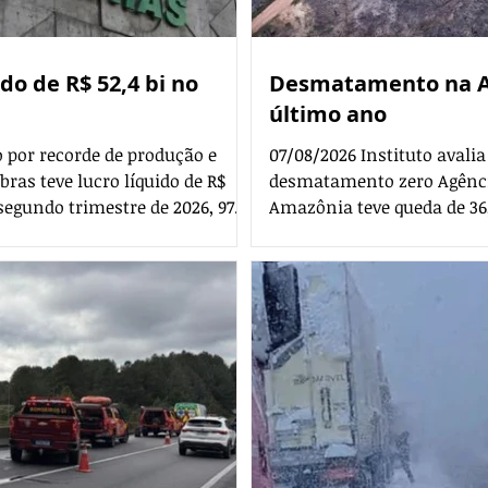
do de R$ 52,4 bi no
Desmatamento na A
último ano
 por recorde de produção e
07/08/2026 Instituto avalia
bras teve lucro líquido de R$
desmatamento zero Agênc
o segundo trimestre de 2026, 97%
Amazônia teve queda de 36,
período de 2025. Esse é um
2026. Foram 2.874,38 km² de
érie histórica. Segundo a
desde 2016, quando iniciou
o por recordes na produção de
período anterior, a área sob
rris por dia; ao fator de
tamanho da área sob alerta
101%; e cres