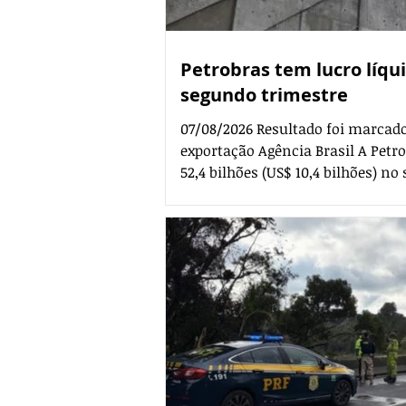
Petrobras tem lucro líqui
segundo trimestre
07/08/2026 Resultado foi marcado
exportação Agência Brasil A Petro
52,4 bilhões (US$ 10,4 bilhões) n
a mais em comparação ao mesmo 
dos maiores resultados trimestrais da s
empresa, o resultado foi marcad
óleo, que atingiu 2,7 milhões de ba
utilização do parque de refino de 