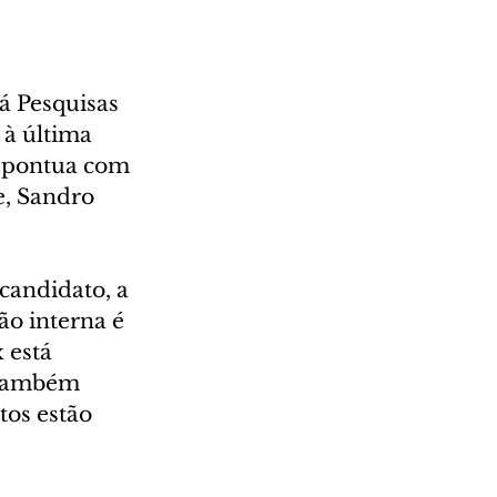
á Pesquisas 
à última 
a pontua com 
, Sandro 
andidato, a 
ão interna é 
 está 
 também 
os estão 