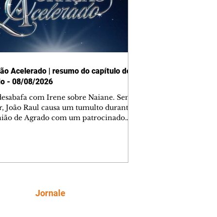
ão Acelerado | resumo do capítulo de
o - 08/08/2026
desabafa com Irene sobre Naiane. Sem
r, João Raul causa um tumulto durante
nião de Agrado com um patrocinador.
orienta Osmar a seguir Cinara, que
be a movimentação e alerta Ronei.
res confronta Cinara sobre a
imação com Ronei. Eduarda pensa
dir a Valéria para ficar com Sol. Gael
e terminar com Naiane. João Raul
ta para Agrado que não está
Siga
Jornale
guindo conviver com seu sucesso, e
na o relacionamento dos dois.