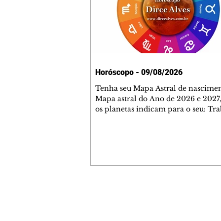
Horóscopo - 09/08/2026
Tenha seu Mapa Astral de nascimen
Mapa astral do Ano de 2026 e 2027,
os planetas indicam para o seu: Tra
Amor, Dinheiro, Saúde e Família. E
com 35 páginas. Adquira já através 
loja virtual ou na loja física: rua E
Perneta 30 – loja 21 – galeria Ceza
– centro – Curitiba. Você pode ped
também através do nosso Whatsapp
receber seu livro virtual: (41) 99719
Escute o programa Bom Dia Astral 
Contato comercial
da Rádio Cultura AM 930 e t
mmjornale@gmail.com
Telefone: (41) 99978-9956