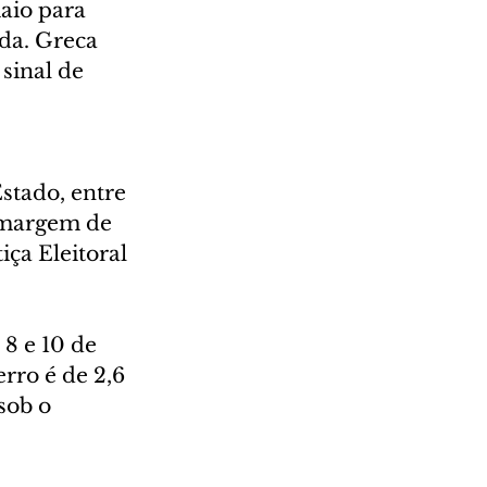
aio para 
da. Greca 
sinal de 
stado, entre 
 margem de 
iça Eleitoral 
8 e 10 de 
rro é de 2,6 
sob o 