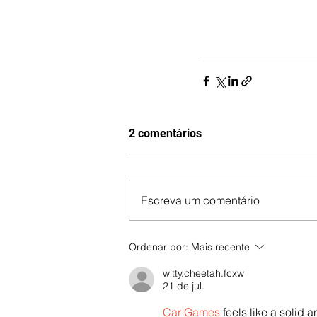
2 comentários
Escreva um comentário
Ordenar por:
Mais recente
witty.cheetah.fcxw
21 de jul.
Car Games
 feels like a solid