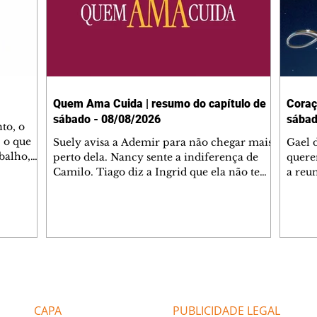
Quem Ama Cuida | resumo do capítulo de
Coraç
sábado - 08/08/2026
sábad
to, o
 o que
Suely avisa a Ademir para não chegar mais
Gael 
balho,
perto dela. Nancy sente a indiferença de
quere
studo
Camilo. Tiago diz a Ingrid que ela não tem
a reu
da nossa
competência para presidir a joalheria.
Zilá 
miliano
André conta a Pedro que a associação de
perce
r Franco
advogados expulsou Ademir. Laurentino
Palha
ir
contrata Adriana para servir no
aprox
 e
restaurante. Adriana vê Pedro e Bruna no
em pe
-0645.
restaurante. Bruna provoca Adriana. Dora
decid
através
pede ajuda a André para marcar um
inven
Editorias
Editais Certificados
encontro com Suely. Adriana diz a Lyris
conse
que está feliz trabalhando no restaurante de
termi
CAPA
PUBLICIDADE LEGAL