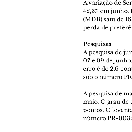
A variação de Se
42,3% em junho. E
(MDB) saiu de 16
perda de preferê
Pesquisas
A pesquisa de ju
07 e 09 de junho
erro é de 2,6 pon
sob o número P
A pesquisa de ma
maio. O grau de 
pontos. O levanta
número PR-0032