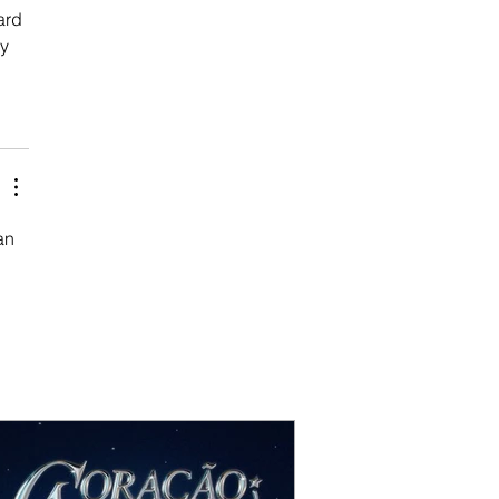
ard 
y 
an 