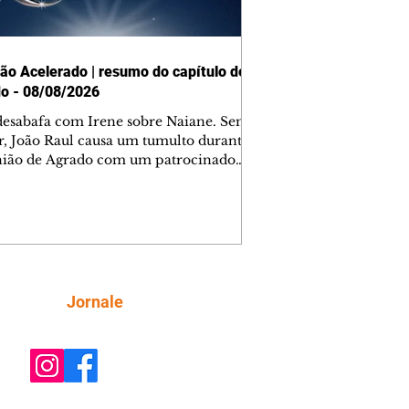
ão Acelerado | resumo do capítulo de
o - 08/08/2026
desabafa com Irene sobre Naiane. Sem
r, João Raul causa um tumulto durante
nião de Agrado com um patrocinador.
orienta Osmar a seguir Cinara, que
be a movimentação e alerta Ronei.
res confronta Cinara sobre a
imação com Ronei. Eduarda pensa
dir a Valéria para ficar com Sol. Gael
e terminar com Naiane. João Raul
ta para Agrado que não está
Siga
Jornale
guindo conviver com seu sucesso, e
na o relacionamento dos dois.