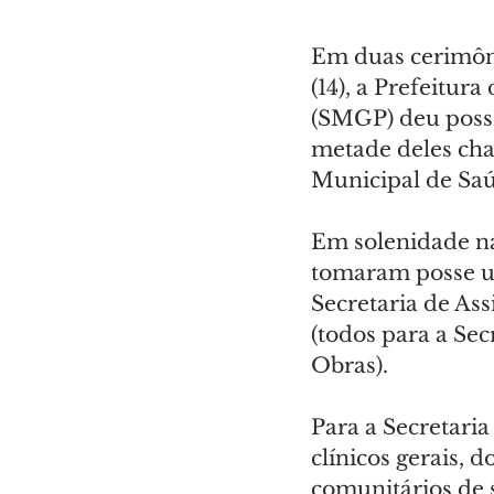
Em duas cerimônia
(14), a Prefeitur
(SMGP) deu posse
metade deles cha
Municipal de Saúd
Em solenidade na 
tomaram posse um
Secretaria de Assi
(todos para a Sec
Obras).
Para a Secretari
clínicos gerais, d
comunitários de 