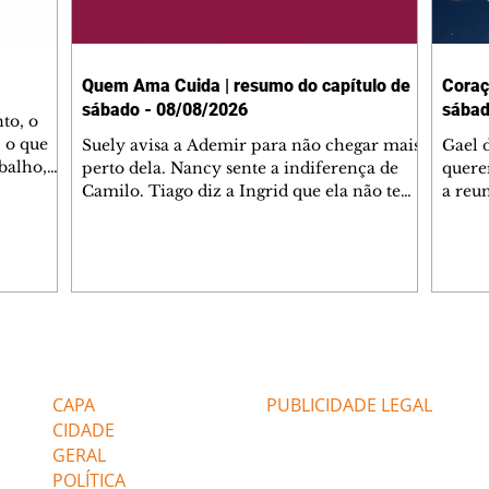
Quem Ama Cuida | resumo do capítulo de
Coraç
sábado - 08/08/2026
sábad
to, o
 o que
Suely avisa a Ademir para não chegar mais
Gael 
balho,
perto dela. Nancy sente a indiferença de
quere
studo
Camilo. Tiago diz a Ingrid que ela não tem
a reu
da nossa
competência para presidir a joalheria.
Zilá 
miliano
André conta a Pedro que a associação de
perce
r Franco
advogados expulsou Ademir. Laurentino
Palha
ir
contrata Adriana para servir no
aprox
 e
restaurante. Adriana vê Pedro e Bruna no
em pe
-0645.
restaurante. Bruna provoca Adriana. Dora
decid
através
pede ajuda a André para marcar um
inven
Editorias
Editais Certificados
encontro com Suely. Adriana diz a Lyris
conse
que está feliz trabalhando no restaurante de
termi
CAPA
PUBLICIDADE LEGAL
Nanc
CIDADE
GERAL
POLÍTICA