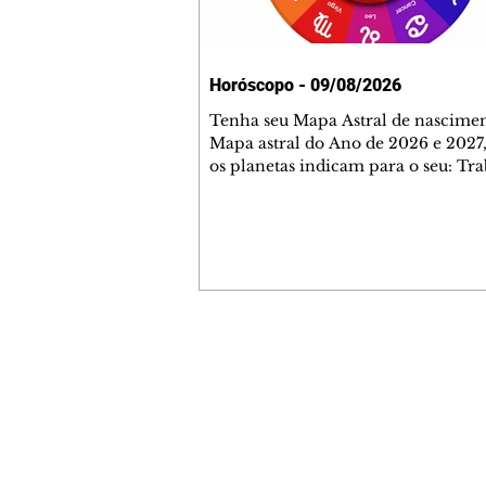
Horóscopo - 09/08/2026
Tenha seu Mapa Astral de nascimen
Mapa astral do Ano de 2026 e 2027,
os planetas indicam para o seu: Tra
Amor, Dinheiro, Saúde e Família. E
com 35 páginas. Adquira já através 
loja virtual ou na loja física: rua E
Perneta 30 – loja 21 – galeria Ceza
– centro – Curitiba. Você pode ped
também através do nosso Whatsapp
receber seu livro virtual: (41) 99719
Escute o programa Bom Dia Astral 
Contato comercial
da Rádio Cultura AM 930 e t
mmjornale@gmail.com
Telefone: (41) 99978-9956
Redação
E-mail:
redacaojornale@gmail.com