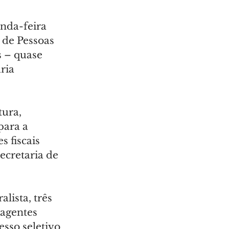
nda-feira 
 de Pessoas 
 – quase 
ria 
tura, 
ara a 
s fiscais 
ecretaria de 
ista, três 
 agentes 
sso seletivo 