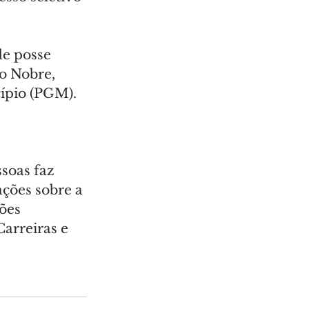
de posse 
o Nobre, 
cípio (PGM).
soas faz 
ções sobre a 
ões 
arreiras e 