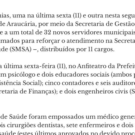
s, uma na última sexta (11) e outra nesta segu
a de Araucária, por meio da Secretaria de Gestão
 a um total de 32 novos servidores municipais
mados para reforçar o atendimento na Secreta
e (SMSA) –, distribuídos por 11 cargos.
última sexta-feira (11), no Anfiteatro da Prefei
 psicólogo e dois educadores sociais (ambos p
stência Social); cinco contadores e seis auditore
retaria de Finanças); e dois engenheiros civis (S
a de Saúde foram empossados um médico general
ois cirurgiões dentistas, sete enfermeiros e dois
saúde (estes últimos aprovados no devido proce