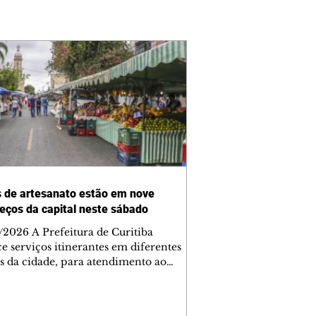
s de artesanato estão em nove
eços da capital neste sábado
/2026 A Prefeitura de Curitiba
e serviços itinerantes em diferentes
s da cidade, para atendimento ao
ão. Veja onde estão. COLETA DO
TÓXICO Local: Terminal Hauer -
lcino Guanabara, esquina com a Rua