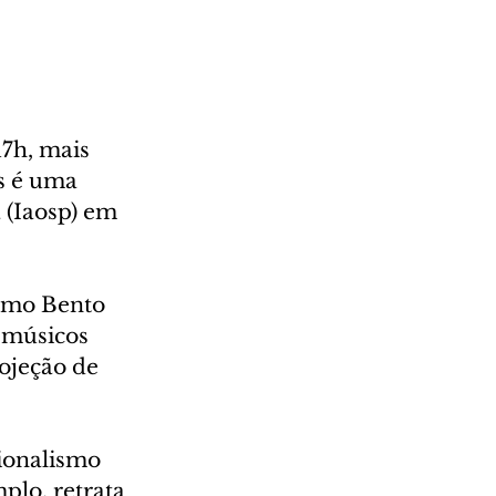
7h, mais 
s é uma 
 (Iaosp) em 
como Bento 
 músicos 
ojeção de 
ionalismo 
plo, retrata 