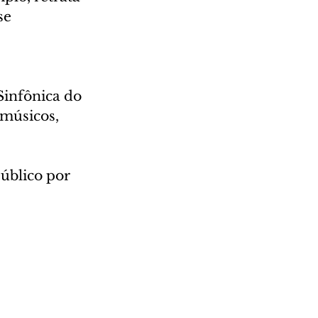
se 
Sinfônica do 
músicos, 
público por 