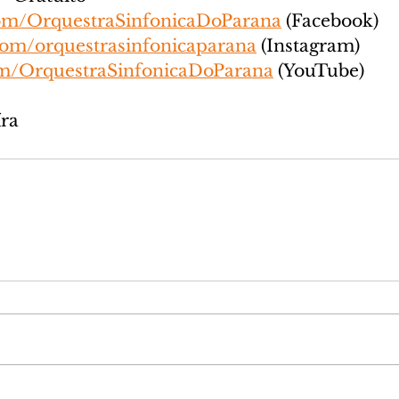
om/OrquestraSinfonicaDoParana
 (Facebook)
om/orquestrasinfonicaparana
 (Instagram)
m/OrquestraSinfonicaDoParana
 (YouTube)
íra