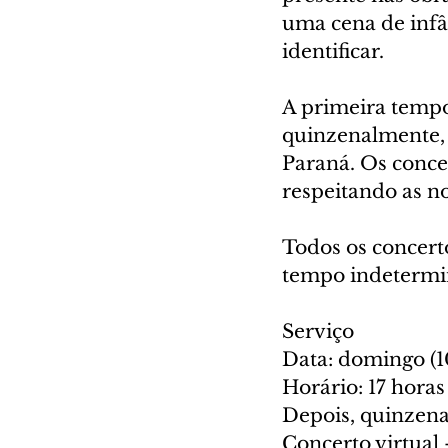
uma cena de infâ
identificar. 
A primeira tempor
quinzenalmente, 
Paraná. Os conce
respeitando as n
Todos os concerto
tempo indetermin
Serviço
Data: domingo (1
Horário: 17 horas
Depois, quinzen
Concerto virtual 