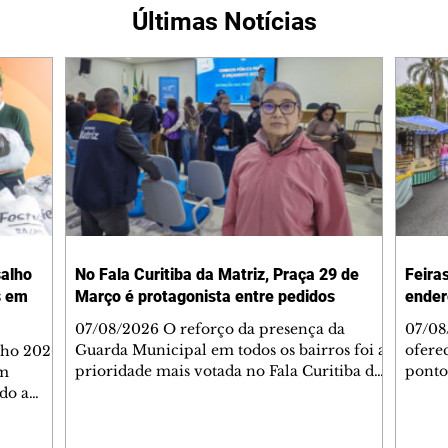
Últimas Notícias
salho
No Fala Curitiba da Matriz, Praça 29 de
Feira
s em
Março é protagonista entre pedidos
ender
07/08/2026 O reforço da presença da
07/08
Guarda Municipal em todos os bairros foi a
oferec
lho 2026
prioridade mais votada no Fala Curitiba da
ponto
um
Regional Matriz, durante a reunião
cidad
ndo a
presencial do programa na noite desta
LIXO 
regou
quinta-feira (6/8), no Mercado Municipal
Rua A
e