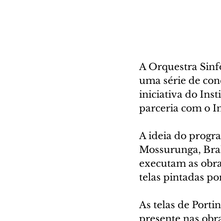
A Orquestra Sinfô
uma série de con
iniciativa do Ins
parceria com o In
A ideia do progr
Mossurunga, Bra
executam as obra
telas pintadas po
As telas de Port
presente nas obra