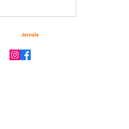
o convite para jantar com os dois.
 desabafa com Casemiro e conta que
ília de Lúcia/Alika tem uma dívida
mar. Ana Maria vai à casa de Manoel
estratada por Fortunato. José e Omar
tam sobre a possível jazida de
Siga
Jornale
tênio na região. Virgínia provoca
nes na frente de Marta. Binta s