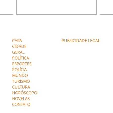
ão de
percebe a movimentação e alerta Ronei.
nega 
ntino
Palhares confronta Cinara sobre a
Tonho
aproximação com Ronei. Eduarda pensa
a fam
una no
em pedir a Valéria para ficar com Sol. Gael
com O
a. Dora
decide terminar com Naiane. João Raul
e é d
m
inventa para Agrado que não está
comen
Editorias
Editais Certificados
Lyris
conseguindo conviver com seu sucesso, e
tungs
urante de
termina o relacionamento dos dois.
Dióge
CAPA
PUBLICIDADE LEGAL
CIDADE
GERAL
POLÍTICA
ESPORTES
POLÍCIA
MUNDO
TURISMO
CULTURA
HORÓSCOPO
NOVELAS
CONTATO