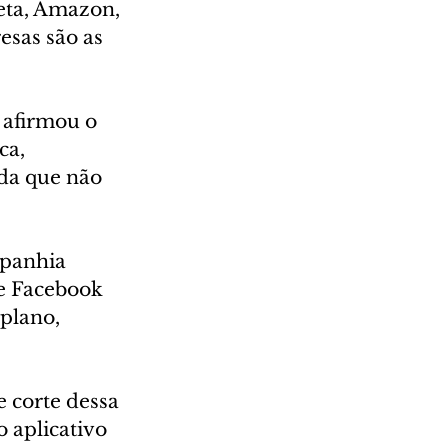
eta, Amazon, 
esas são as 
 afirmou o 
ca, 
ada que não 
mpanhia 
e Facebook 
plano, 
 corte dessa 
o aplicativo 