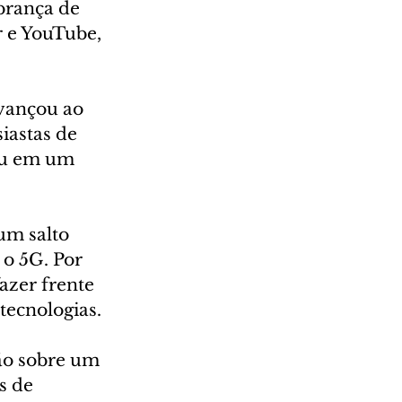
brança de 
r e YouTube, 
avançou ao 
iastas de 
mou em um 
um salto 
o 5G. Por 
zer frente 
tecnologias.
ão sobre um 
s de 