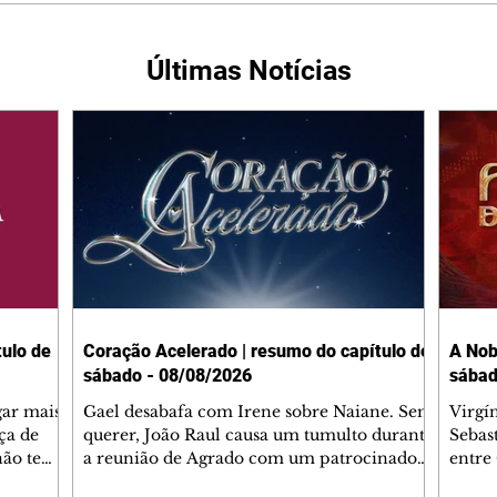
Últimas Notícias
ulo de
Coração Acelerado | resumo do capítulo de
A Nob
sábado - 08/08/2026
sábad
gar mais
Gael desabafa com Irene sobre Naiane. Sem
Virgí
ça de
querer, João Raul causa um tumulto durante
Sebas
 não tem
a reunião de Agrado com um patrocinador.
entre
ia.
Zilá orienta Osmar a seguir Cinara, que
que B