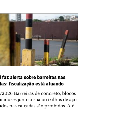
 faz alerta sobre barreiras nas
das: fiscalização está atuando
/2026 Barreiras de concreto, blocos
tadores junto à rua ou trilhos de aço
lados nas calçadas são proibidos. Além
rem obstáculos para a livre circulação
destres, essas estruturas podem causar
rar acidentes de trânsito — e os
ietários dos imóveis podem ser