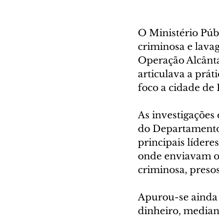
O Ministério Púb
criminosa e lavag
Operação Alcânta
articulava a prát
foco a cidade de 
As investigações 
do Departamento 
principais lídere
onde enviavam or
criminosa, preso
Apurou-se ainda 
dinheiro, median