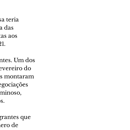
a teria 
a das 
as aos 
1. 
ntes. Um dos 
evereiro do 
es montaram 
gociações 
minoso, 
s. 
grantes que 
ero de 