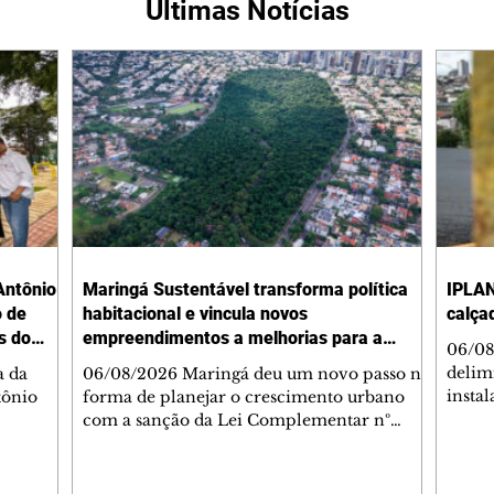
Últimas Notícias
Antônio
Maringá Sustentável transforma política
IPLAN
o de
habitacional e vincula novos
calça
s do
empreendimentos a melhorias para a
06/08
cidade
delimi
a da
06/08/2026 Maringá deu um novo passo na
insta
tônio
forma de planejar o crescimento urbano
de se
com a sanção da Lei Complementar nº
de pe
res com
1.544, que institui o Programa Maringá
ou pio
Dr.
Sustentável. A nova legislação estabelece
propr
regras para a criação de Zonas Especiais de