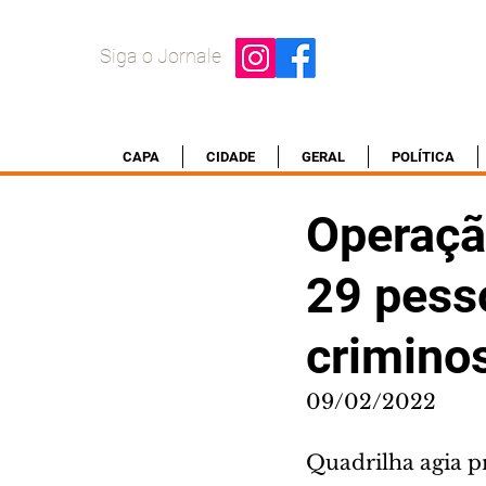
Siga o Jornale
CAPA
CIDADE
GERAL
POLÍTICA
Operaçã
29 pess
crimino
09/02/2022
Quadrilha agia p