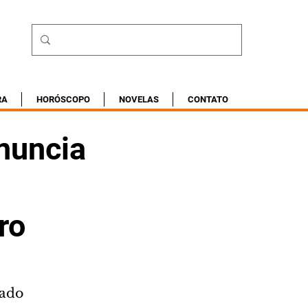
RA
HORÓSCOPO
NOVELAS
CONTATO
nuncia
ro
tado