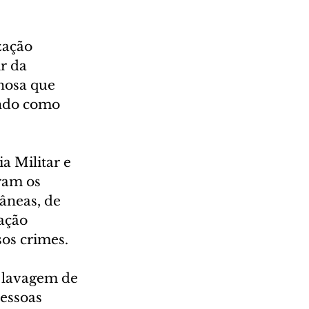
zação 
r da 
nosa que 
endo como 
a Militar e 
ram os 
âneas, de 
ação 
os crimes. 
 lavagem de 
essoas 