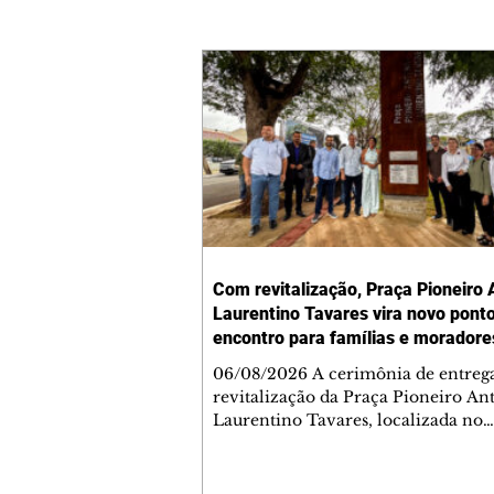
Com revitalização, Praça Pioneiro 
Laurentino Tavares vira novo pont
encontro para famílias e moradore
Jardim Liberdade
06/08/2026 A cerimônia de entreg
revitalização da Praça Pioneiro An
Laurentino Tavares, localizada no
cruzamento da Avenida dos Palma
as ruas Laudelino Pedro da Silva e 
Chrisóstomo Capinan, no Jardim