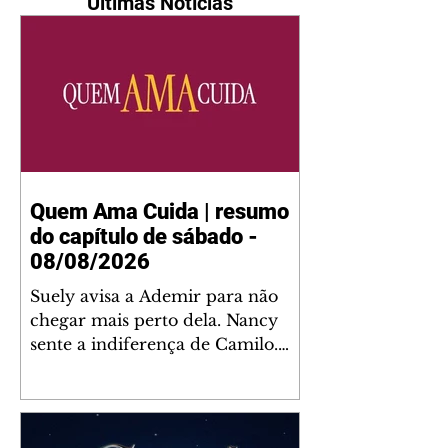
Últimas Notícias
Quem Ama Cuida | resumo
do capítulo de sábado -
08/08/2026
Suely avisa a Ademir para não
chegar mais perto dela. Nancy
sente a indiferença de Camilo.
Tiago diz a Ingrid que ela não
tem competência para presidir a
joalheria. André conta a Pedro
que a associação de advogados