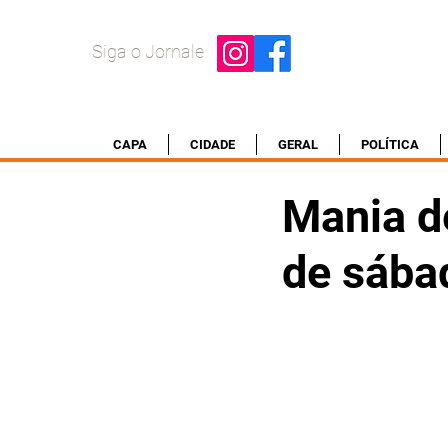
Siga o Jornale
CAPA
CIDADE
GERAL
POLÍTICA
Mania d
de sába