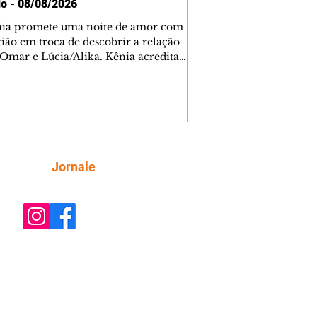
o - 08/08/2026
nia promete uma noite de amor com
tião em troca de descobrir a relação
 Omar e Lúcia/Alika. Kênia acredita
inta esteja mesmo ao lado de Jendal, e
o convite para jantar com os dois.
 desabafa com Casemiro e conta que
ília de Lúcia/Alika tem uma dívida
mar. Ana Maria vai à casa de Manoel
estratada por Fortunato. José e Omar
tam sobre a possível jazida de
Siga
Jornale
tênio na região. Virgínia provoca
nes na frente de Marta. Binta s