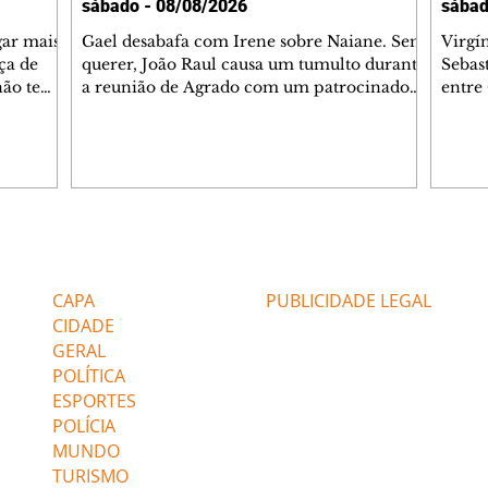
sábado - 08/08/2026
sábad
gar mais
Gael desabafa com Irene sobre Naiane. Sem
Virgí
ça de
querer, João Raul causa um tumulto durante
Sebas
 não tem
a reunião de Agrado com um patrocinador.
entre
ia.
Zilá orienta Osmar a seguir Cinara, que
que B
ão de
percebe a movimentação e alerta Ronei.
nega 
ntino
Palhares confronta Cinara sobre a
Tonho
aproximação com Ronei. Eduarda pensa
a fam
una no
em pedir a Valéria para ficar com Sol. Gael
com O
a. Dora
decide terminar com Naiane. João Raul
e é d
m
inventa para Agrado que não está
comen
Editorias
Editais Certificados
Lyris
conseguindo conviver com seu sucesso, e
tungs
urante de
termina o relacionamento dos dois.
Dióge
CAPA
PUBLICIDADE LEGAL
CIDADE
GERAL
POLÍTICA
ESPORTES
POLÍCIA
MUNDO
TURISMO