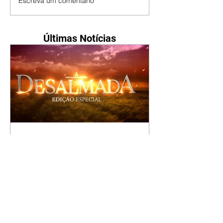
Escreva um comentário
Últimas Notícias
A Desalmada | resumo do
capítulo de segunda -
10/08/2026
Rafael diz a David que o melhor
será não procurar mais a
Fernanda e se casar com Isabela.
Júlia diz a Otávio que sua esposa