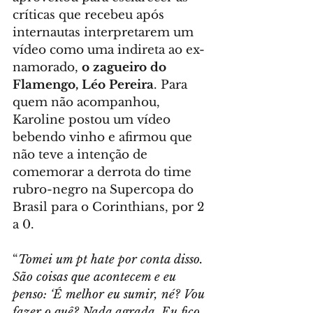
críticas que recebeu após 
internautas interpretarem um 
vídeo como uma indireta ao ex-
namorado, 
o zagueiro do 
Flamengo, Léo Pereira
. Para 
quem não acompanhou, 
Karoline postou um vídeo 
bebendo vinho e afirmou que 
não teve a intenção de 
comemorar a derrota do time 
rubro-negro na Supercopa do 
Brasil para o Corinthians, por 2 
a 0.
“
Tomei um pt hate por conta disso. 
São coisas que acontecem e eu 
penso: ‘É melhor eu sumir, né? Vou 
fazer o quê? Nada agrada. Eu fico 