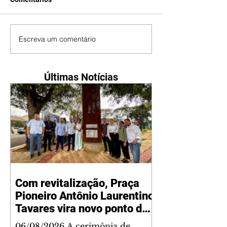
Escreva um comentário
Últimas Notícias
Com revitalização, Praça
Pioneiro Antônio Laurentino
Tavares vira novo ponto de
encontro para famílias e
06/08/2026 A cerimônia de