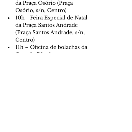
da Praça Osório (Praça 
Osório, s/n, Centro)
10h - Feira Especial de Natal 
da Praça Santos Andrade 
(Praça Santos Andrade, s/n, 
Centro)
11h – Oficina de bolachas da 
Casa do Pão de 
Mel/Oratório de Bach do 
Bosque Alemão (Rua 
Niccolo Paganini, esquina 
com Franz Schubert, Vista 
Alegre)
12h – Carrossel e trenzinho 
sobre trilhos do Natal 
Condor no Passeio Público 
(R. Presidente Carlos 
Cavalcanti, s/n, Centro)