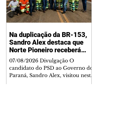
Na duplicação da BR-153,
Sandro Alex destaca que
Norte Pioneiro receberá
grandes investimentos
07/08/2026 Divulgação O
rodoviários
candidato do PSD ao Governo do
Paraná, Sandro Alex, visitou nesta
quinta-feira (6) o andamento das
obras de duplicação da BR-153
entre Jacarezinho e Santo Antônio
da Platina, no Norte Pioneiro, e
lembrou que a região será
contemplada com um grande
programa de obras já contratado.
Nesse primeiro trecho com