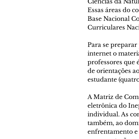
Ciências da Natur
Essas áreas do co
Base Nacional C
Curriculares Naci
Para se preparar
internet o materi
professores que 
de orientações ao
estudante (quatr
A Matriz de Comp
eletrônica do Ine
individual. As co
também, ao domí
enfrentamento e 