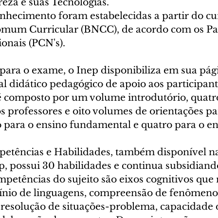
eza e suas Tecnologias.
nhecimento foram estabelecidas a partir do cur
omum Curricular (BNCC), de acordo com os Pa
onais (PCN's).
 para o exame, o Inep disponibiliza em sua pág
al didático pedagógico de apoio aos participant
é composto por um volume introdutório, quatr
s professores e oito volumes de orientações pa
o para o ensino fundamental e quatro para o en
etências e Habilidades, também disponível na
p, possui 30 habilidades e continua subsidiand
mpetências do sujeito são eixos cognitivos que 
nio de linguagens, compreensão de fenômenos
resolução de situações-problema, capacidade 