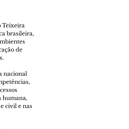
 Teixeira 
a brasileira, 
ambientes 
cação de 
s.
 nacional 
mpetências, 
cessos 
a humana, 
 civil e nas 