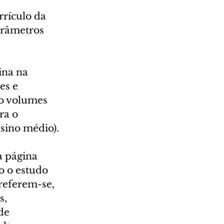
rículo da 
râmetros 
ina na 
es e 
o volumes 
ra o 
sino médio).
 página 
o o estudo 
referem-se, 
, 
de 