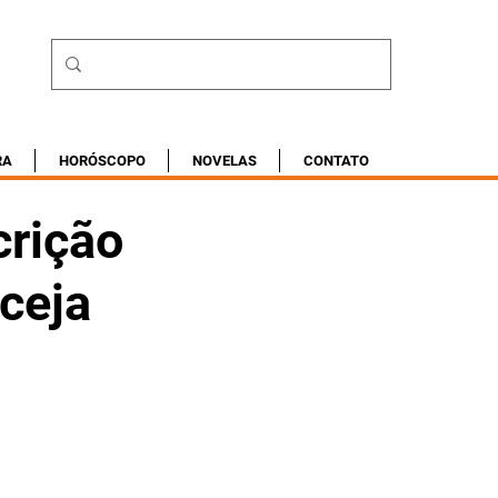
RA
HORÓSCOPO
NOVELAS
CONTATO
crição
cceja