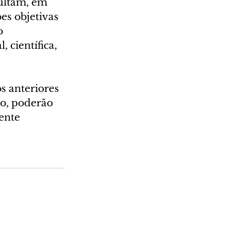
ultam, em 
es objetivas 
o 
 científica, 
 anteriores 
o, poderão 
ente 