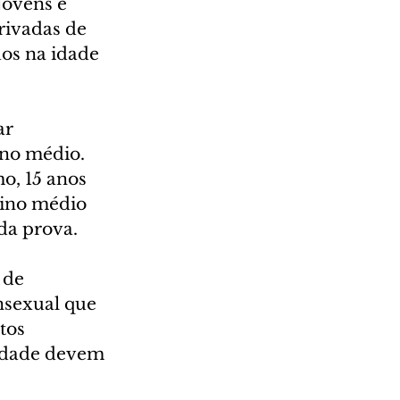
jovens e 
rivadas de 
os na idade 
ar 
ino médio. 
o, 15 anos 
sino médio 
da prova.
 de 
nsexual que 
tos 
lidade devem 