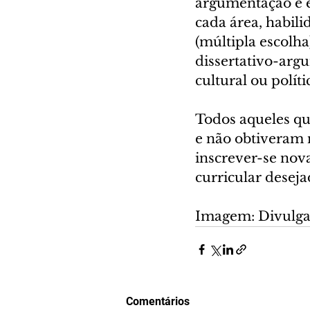
argumentação e e
cada área, habili
(múltipla escolh
dissertativo-argu
cultural ou políti
Todos aqueles qu
e não obtiveram 
inscrever-se no
curricular deseja
Imagem: Divulga
Comentários