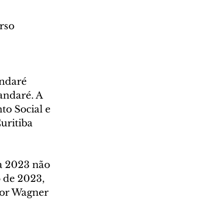
rso 
andaré 
ndaré. A 
o Social e 
uritiba 
ja 2023 não 
o de 2023, 
or Wagner 