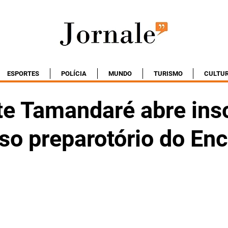
ESPORTES
POLÍCIA
MUNDO
TURISMO
CULTU
te Tamandaré abre ins
so preparotório do En