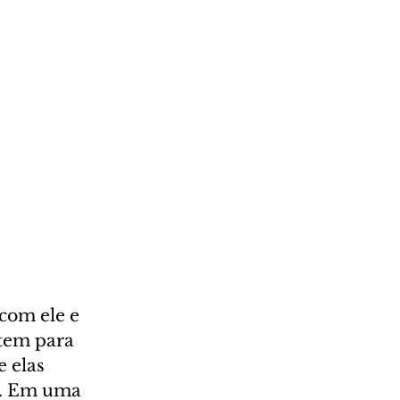
com ele e 
 tem para 
 elas 
o. Em uma 