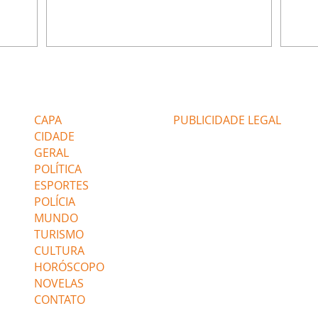
do,
preocupa com Jorginho. Monalisa pede que
Verôn
esteve
Olenka não a deixe sozinha. Tufão
inform
 Alika o
encontra Jorginho e o leva para casa. Max é
procu
. Chinua
hostil com Carminha. Diógenes se irrita
que e
quando Tavinho diz que não negociará o
decep
 Pascoal
passe de Roni por causa de sua sexualidade.
que s
Editorias
Editais Certificados
re que
Janaína admite para Jorginho que Lúcio e
preoc
r aos
Max estavam envolvidos na tentativa de
Cinar
CAPA
PUBLICIDADE LEGAL
assalto à
desco
CIDADE
GERAL
POLÍTICA
ESPORTES
POLÍCIA
MUNDO
TURISMO
CULTURA
HORÓSCOPO
NOVELAS
CONTATO