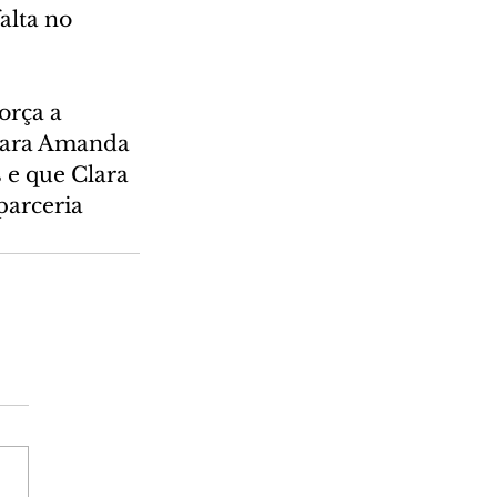
alta no 
orça a 
 para Amanda 
 e que Clara 
parceria 