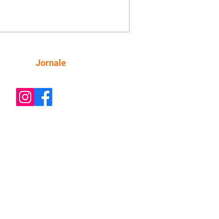
ica. Gael descobre que Naiane passou
ações sigilosas para Talita. Ronei
ra Verônica novamente e descobre
la deixou Bom Retorno. Gael se
ciona com Naiane. Valéria anuncia
e mudará de país, e Eduarda se
Siga
Jornale
upa com Sol. Palhares desconfia de
a em relação a Zilá. Ronei e Cinara
nfia