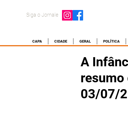
Siga o Jornale
CAPA
CIDADE
GERAL
POLÍTICA
A Infânc
resumo d
03/07/