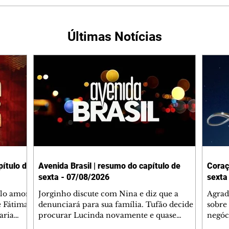
Últimas Notícias
ítulo de
Avenida Brasil | resumo do capítulo de
Coraç
sexta - 07/08/2026
sexta
elo amor
Jorginho discute com Nina e diz que a
Agrad
e Fátima
denunciará para sua família. Tufão decide
sobre 
aria
procurar Lucinda novamente e quase
negóc
u
encontra Nina no lixão. Débora se
Janet