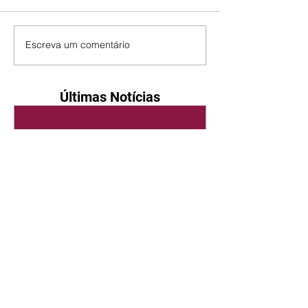
Escreva um comentário
Últimas Notícias
Quem Ama Cuida | resumo
do capítulo de sábado -
08/08/2026
Suely avisa a Ademir para não