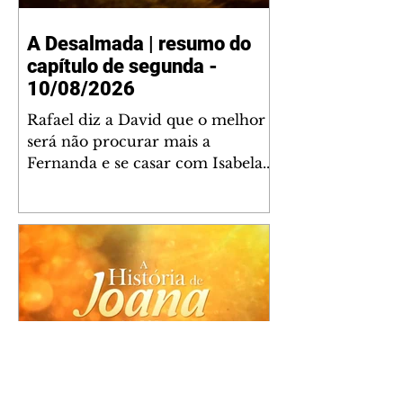
A Desalmada | resumo do
capítulo de segunda -
10/08/2026
Rafael diz a David que o melhor
será não procurar mais a
Fernanda e se casar com Isabela.
Júlia diz a Otávio que sua esposa
desconfia que ele tem uma
amante. Diante do túmulo de
Santiago, Fernanda diz que quer
justiça para ele mas, ao mesmo
tempo, se apaixonou por Rafael.
Martina critica David por ainda
não conhecer Clara e Sandra.
Fernanda confessa a Joana que
não consegue parar de pensar em
A História de Joana, A
Rafael. Isabela e Rafael garantem