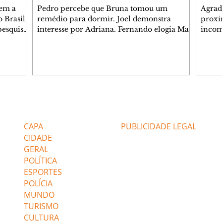
tem a
Pedro percebe que Bruna tomou um
Agrad
 Brasil,
remédio para dormir. Joel demonstra
proxi
pesquisas
interesse por Adriana. Fernando elogia Mau
incom
lgada no
Mau. Bia não gosta quando Brigitte e Rafael
desab
 a
se sentam à mesa com ela e César,
dias 
entes
atrapalhando o jantar romântico do casal.
ter u
Bruna se aproveita da preocupação de
confr
 na área,
Pedro com sua saúde para manter o marido
conhe
 Paulo e
ao seu lado. Elenice acusa Rosa por seu
possív
desentendimento com Adriana. Joel
Verôn
Editorias
Editais Certificados
 (47%),
convida Adriana e a família para jantar no
em de
restaurante. Otoniel se depara com o
ajuda
CAPA
PUBLICIDADE LEGAL
retrato de Franc
CIDADE
GERAL
POLÍTICA
ESPORTES
POLÍCIA
MUNDO
TURISMO
CULTURA