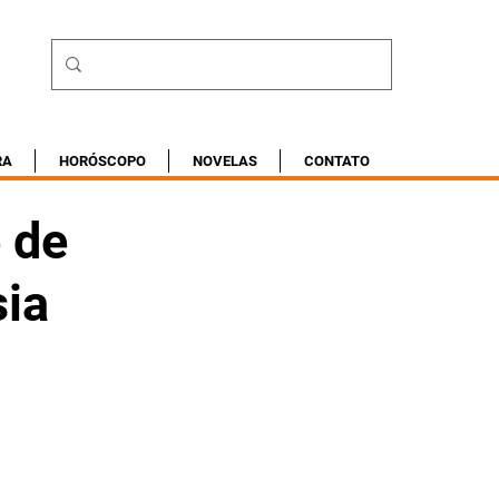
RA
HORÓSCOPO
NOVELAS
CONTATO
 de
sia