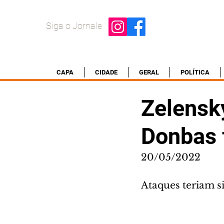
Siga o Jornale
CAPA
CIDADE
GERAL
POLÍTICA
Zelensk
Donbas f
20/05/2022
Ataques teriam si