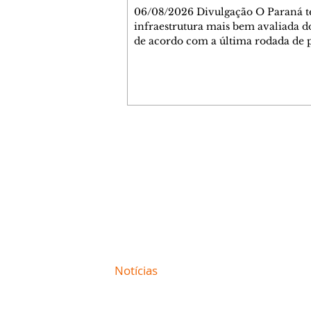
06/08/2026 Divulgação O Paraná 
infraestrutura mais bem avaliada do
de acordo com a última rodada de 
da Genial/Quaest nos estados, divu
fim de julho. O instituto questionou
população de 10 estados sobre difer
áreas de governo e os paranaenses
cravaram 59% de avaliação positiva
índice superior a estados como São
Minas Gerais. Na nova rodada, depois do
Contato comercial
Paraná aparecem Goiás (54%), Ceará
mmjornale@gmail.com
Bahia (46%) e São Paulo (44%
Telefone: (41) 99978-9956
Redação
E-mail:
redacaojornale@gmail.com
Site de
Notícias
de Curitiba / Paraná