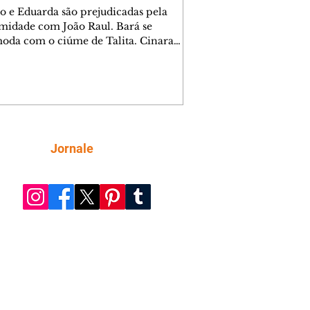
o e Eduarda são prejudicadas pela
midade com João Raul. Bará se
oda com o ciúme de Talita. Cinara
afa com Ronei e decide passar uns
na casa de Palhares. Agrado pede para
ma conversa com Eduarda. Janete
onta Zilá, que garante à irmã que não
ce Verônica. Ronei reconhece uma
el bolsa de Zilá entre os pertences de
ica, e liga para Cinara. Agrado pensa
Siga
Jornale
sfazer sua dupla com Eduarda para
r João Raul sem prejudicar a amiga.