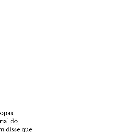
opas 
ial do 
 disse que 