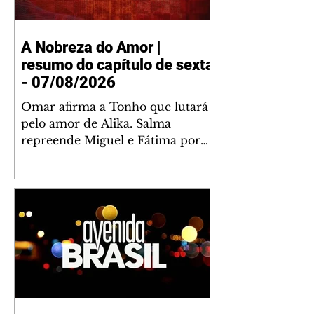
A Nobreza do Amor |
resumo do capítulo de sexta
- 07/08/2026
Omar afirma a Tonho que lutará
pelo amor de Alika. Salma
repreende Miguel e Fátima por
terem sido rudes com Omar.
Maria Helena aconselha Manoel
sobre seu namoro com Ana
Maria. Pressionado, Bakari revela
a Jendal que Chinua esteve em
terras inimigas. Omar pede que
Alika o acompanhe até a agência
bancária. Chinua alerta Dumi,
Akin e Ladisa sobre as
desconfianças de Jendal, que