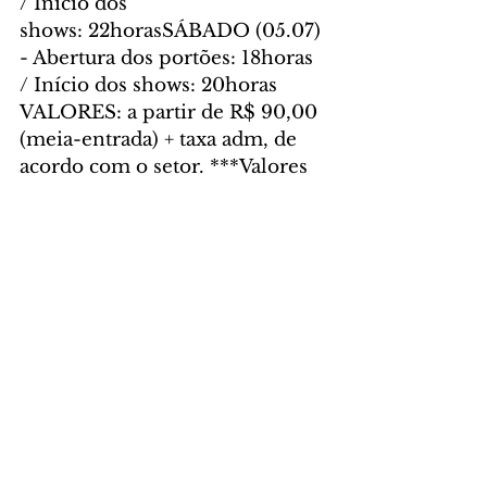
/ Início dos 
shows: 22horasSÁBADO (05.07) 
- Abertura dos portões: 18horas 
/ Início dos shows: 20horas
VALORES: a partir de R$ 90,00 
(meia-entrada) + taxa adm, de 
acordo com o setor. ***Valores 
sujeitos a alteração sem aviso 
prévio. PISTA – R$180,00 
(inteira)/ R$90,00 (meia-
entrada);ÁREA VIP – R$340,00 
(inteira)/R$170,00 (meia-
entrada);COMBO PARA OS 
DOIS DIAS (04 e 05) - PISTA –
 R$160,00 (valor único) + taxa 
admCOMBO PARA OS DOIS 
DIAS (04 e 05) - ÁREA VIP –
 R$290,00 (valor único) + taxa 