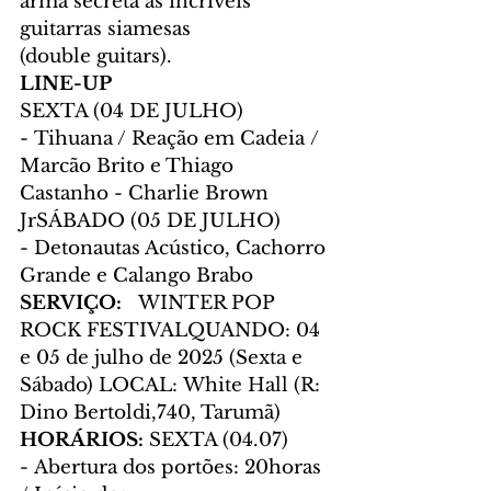
arma secreta as incríveis 
guitarras siamesas 
(double guitars).
LINE-UP 
SEXTA (04 DE JULHO) 
- Tihuana / Reação em Cadeia / 
Marcão Brito e Thiago 
Castanho - Charlie Brown 
JrSÁBADO (05 DE JULHO) 
- Detonautas Acústico, Cachorro 
Grande e Calango Brabo
SERVIÇO:   
WINTER POP 
ROCK FESTIVALQUANDO: 04 
e 05 de julho de 2025 (Sexta e 
Sábado) LOCAL: White Hall (R: 
Dino Bertoldi,740, Tarumã)
HORÁRIOS: 
SEXTA (04.07) 
- Abertura dos portões: 20horas 