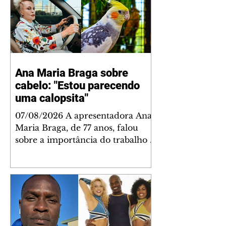
Ana Maria Braga sobre
cabelo: "Estou parecendo
uma calopsita"
07/08/2026 A apresentadora Ana
Maria Braga, de 77 anos, falou
sobre a importância do trabalho e
o que ele representa em sua vida.
A veterana chegou à TV Globo
em 1999 e continua fazendo
sucesso no período matinal. A
comunicadora global começou o
papo descontraído, gravado por
seu esposo, o jornalista Fábio