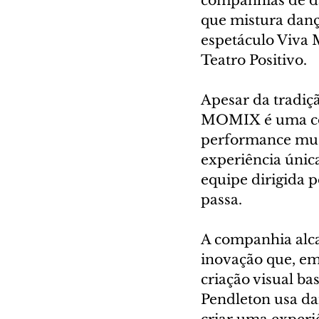
companhias de d
que mistura dança
espetáculo Viva 
Teatro Positivo.
Apesar da tradiç
MOMIX é uma co
performance musi
experiência únic
equipe dirigida 
passa. 
A companhia alca
inovação que, e
criação visual b
Pendleton usa dan