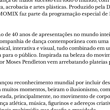
ança de maior sucesso em todo o mundo, com
, acrobacia e artes plásticas. Produzido pela De
MOMIX faz parte da programação especial de 1
ão de 40 anos de apresentações no mundo inteir
mpanhia de dança contemporânea com uma 
cal, interativa e visual, tudo combinado em 
a para o público. Inspirada na beleza do movim
por Moses Pendleton vem arrebatando plateias 
nçou reconhecimento mundial por incluir desi
m muitos momentos, beiram o ilusionismo, co
aseada, principalmente, no movimento de corpos
ça atlética, música, figurinos e adereços criati