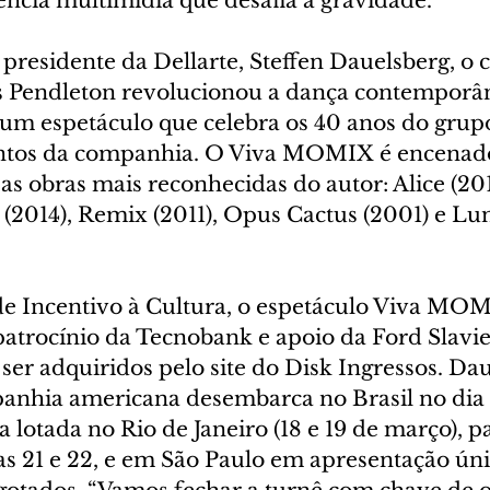
ência multimídia que desafia a gravidade.
presidente da Dellarte, Steffen Dauelsberg, o 
 Pendleton revolucionou a dança contemporân
l um espetáculo que celebra os 40 anos do grup
tos da companhia. O Viva MOMIX é encenado
s obras mais reconhecidas do autor: Alice (201
(2014), Remix (2011), Opus Cactus (2001) e Lu
de Incentivo à Cultura, o espetáculo Viva MOM
patrocínio da Tecnobank e apoio da Ford Slavie
er adquiridos pelo site do Disk Ingressos. Dau
anhia americana desembarca no Brasil no dia 1
 lotada no Rio de Janeiro (18 e 19 de março), p
s 21 e 22, e em São Paulo em apresentação únic