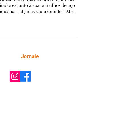
tadores junto à rua ou trilhos de aço
lados nas calçadas são proibidos. Além
rem obstáculos para a livre circulação
destres, essas estruturas podem causar
rar acidentes de trânsito — e os
ietários dos imóveis podem ser
sabilizados. O alerta é do Instituto de
isa e Planejamento de Ponta Grossa
), que está intensificando a
Siga
Jornale
ização sobre as calçadas, o que inclui
 barreiras. Um ca