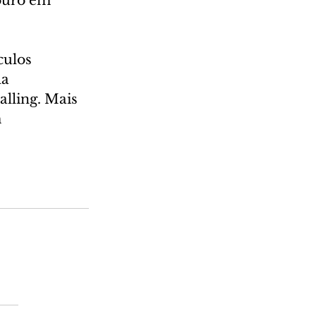
ouro em 
ulos 
a 
lling. Mais 
 