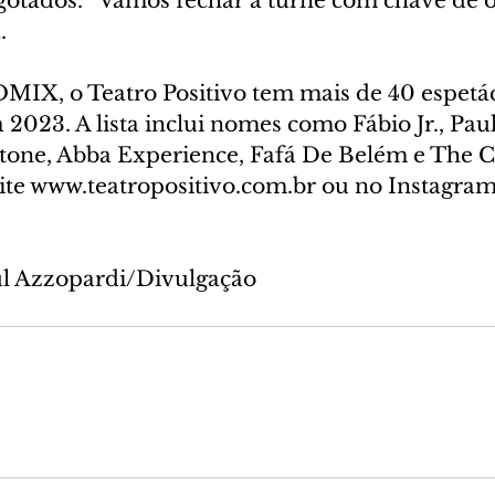
gotados. “Vamos fechar a turnê com chave de 
.
IX, o Teatro Positivo tem mais de 40 espetác
2023. A lista inclui nomes como Fábio Jr., Paul
Stone, Abba Experience, Fafá De Belém e The Ca
ite www.teatropositivo.com.br ou no Instagram
ul Azzopardi/Divulgação