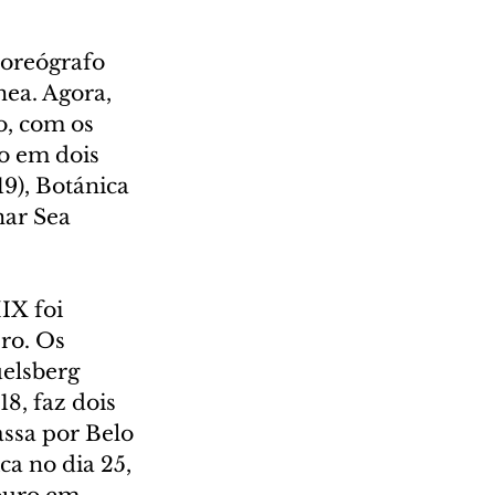
coreógrafo 
ea. Agora, 
o, com os 
 em dois 
9), Botánica 
nar Sea 
IX foi 
ro. Os 
elsberg 
8, faz dois 
assa por Belo 
a no dia 25, 