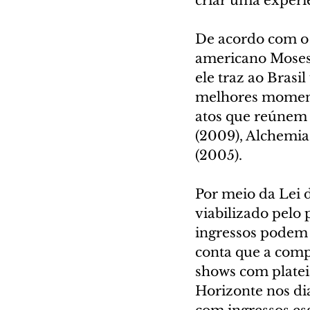
criar uma experi
De acordo com o 
americano Moses
ele traz ao Brasi
melhores momen
atos que reúnem a
(2009), Alchemia 
(2005).
Por meio da Lei 
viabilizado pelo 
ingressos podem s
conta que a comp
shows com plateia
Horizonte nos dia