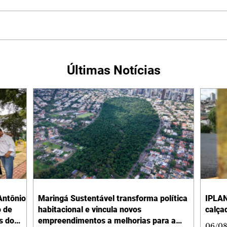
Últimas Notícias
Antônio
Maringá Sustentável transforma política
IPLAN
o de
habitacional e vincula novos
calça
s do
empreendimentos a melhorias para a
06/08