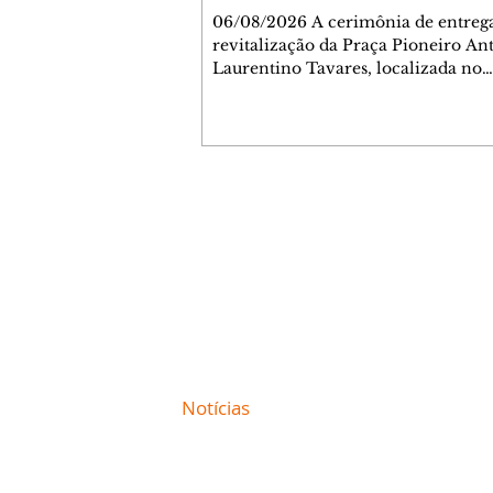
Jardim Liberdade
06/08/2026 A cerimônia de entreg
revitalização da Praça Pioneiro An
Laurentino Tavares, localizada no
cruzamento da Avenida dos Palma
as ruas Laudelino Pedro da Silva e 
Chrisóstomo Capinan, no Jardim
Liberdade, ocorreu nesta quinta-fei
espaço recebeu melhorias que amp
opções de lazer e convivência da
Contato comercial
comunidade, tornando a praça mai
mmjornale@gmail.com
acessível, segura e confortável para
Telefone: (41) 99978-9956
moradores de todas as idades. Entre
intervenções estão a instalação d
Redação
E-mail:
redacaojornale@gmail.com
Site de
Notícias
de Curitiba / Paraná