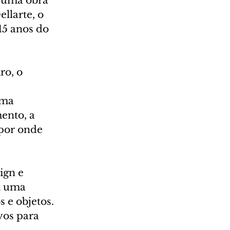
 uma obra 
llarte, o 
5 anos do 
o, o 
uma 
ento, a 
por onde 
gn e 
m uma 
 e objetos. 
vos para 