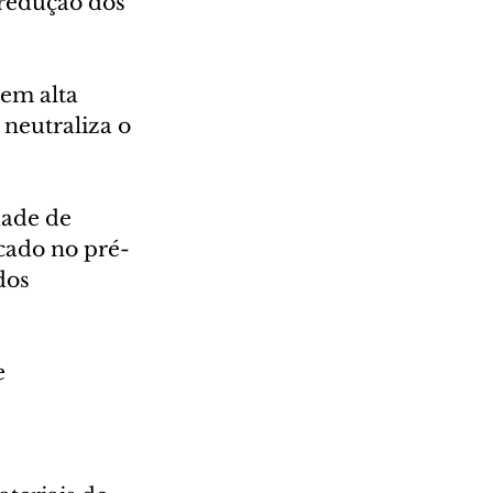
redução dos 
 em alta 
 neutraliza o 
dade de 
icado no pré-
dos 
e 