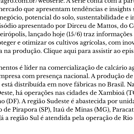
ragro.com.br/webserie. A série conta com a par
 mercado que apresentam tendências e insights 
gócio, potencial do solo, sustentabilidade e 
pisódio apresentado por Dirceu de Mattos, do C
eirópolis, lançado hoje (15/6) traz informações 
teger e otimizar os cultivos agrícolas, com ino
 na produção. Clique aqui para assistir ao epis
ntos é líder na comercialização de calcário ag
 empresa com presença nacional. A produção de
r está distribuída em nove fábricas no Brasil. Na
este, há operações nas cidades de Xambioá (T
o (DF). A região Sudeste é abastecida por uni
to de Pirapora (SP), Itaú de Minas (MG), Paraca
Já a região Sul é atendida pela operação de Rio