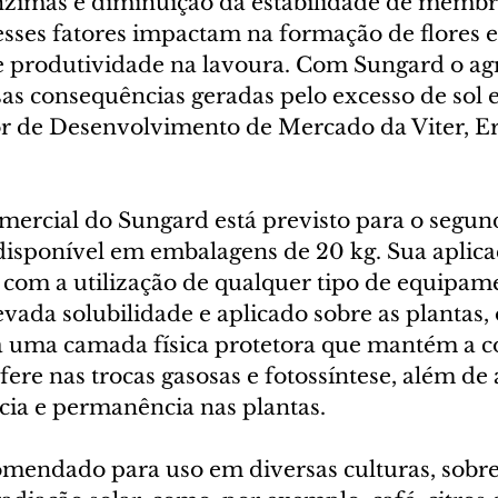
zimas e diminuição da estabilidade de membr
esses fatores impactam na formação de flores e
 produtividade na lavoura. Com Sungard o agri
as consequências geradas pelo excesso de sol e 
or de Desenvolvimento de Mercado da Viter, Er
ercial do Sungard está previsto para o segun
disponível em embalagens de 20 kg. Sua aplicaç
 com a utilização de qualquer tipo de equipame
ada solubilidade e aplicado sobre as plantas, 
ria uma camada física protetora que mantém a c
rfere nas trocas gasosas e fotossíntese, além de
cia e permanência nas plantas. 
mendado para uso em diversas culturas, sobre