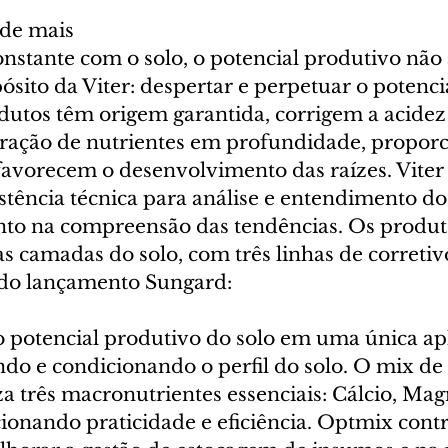
ode mais
nstante com o solo, o potencial produtivo não 
ósito da Viter: despertar e perpetuar o potenc
dutos têm origem garantida, corrigem a acidez 
ração de nutrientes em profundidade, propor
favorecem o desenvolvimento das raízes. Vite
istência técnica para análise e entendimento do 
nto na compreensão das tendências. Os produt
 camadas do solo, com três linhas de corretivo
 do lançamento Sungard:
 potencial produtivo do solo em uma única apl
ndo e condicionando o perfil do solo. O mix de 
za três macronutrientes essenciais: Cálcio, Mag
ionando praticidade e eficiência. Optmix contr