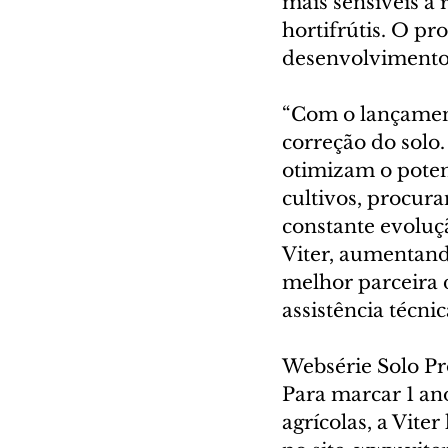
mais sensíveis à 
hortifrútis. O pr
desenvolvimento d
“Com o lançament
correção do solo
otimizam o potenc
cultivos, procur
constante evoluç
Viter, aumentando
melhor parceira d
assistência técni
Websérie Solo P
Para marcar 1 an
agrícolas, a Vite