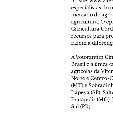
no site  www.vite
especialistas do
mercado do agrone
agricultura. O e
Citricultura Cord
recursos para pro
fazem a diferença
A Votorantim Cime
Brasil e a única
agrícolas da Vite
Norte e Centro-O
(MT) e Sobradinh
Itapeva (SP), Sal
Pratápolis (MG). 
Sul (PR).