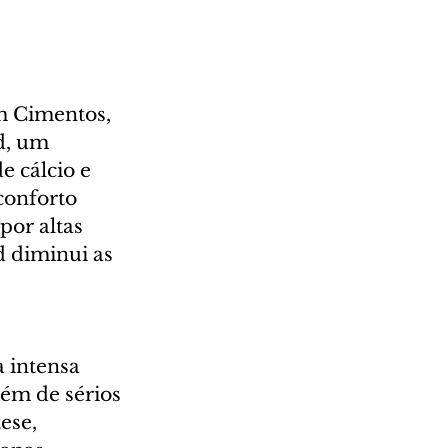
m Cimentos, 
d, um 
e cálcio e 
conforto 
por altas 
 diminui as 
 
 intensa 
ém de sérios 
ese, 