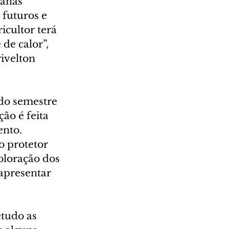
anas 
 futuros e 
cultor terá 
de calor”, 
ivelton 
do semestre 
ão é feita 
nto. 
o protetor 
oloração dos 
 apresentar 
tudo as 