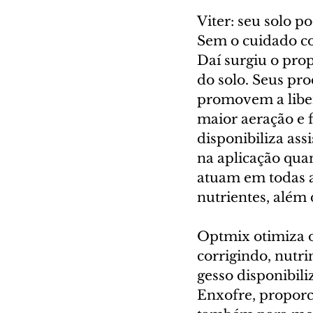
Viter: seu solo p
Sem o cuidado co
Daí surgiu o prop
do solo. Seus pro
promovem a libe
maior aeração e 
disponibiliza ass
na aplicação qua
atuam em todas as
nutrientes, além
Optmix otimiza o
corrigindo, nutri
gesso disponibili
Enxofre, proporc