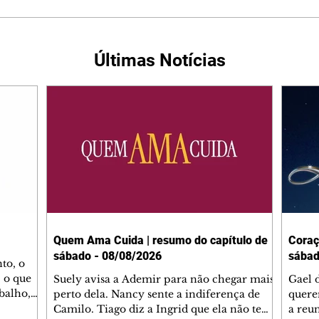
Últimas Notícias
Quem Ama Cuida | resumo do capítulo de
Coraç
sábado - 08/08/2026
sábad
to, o
 o que
Suely avisa a Ademir para não chegar mais
Gael 
balho,
perto dela. Nancy sente a indiferença de
quere
studo
Camilo. Tiago diz a Ingrid que ela não tem
a reu