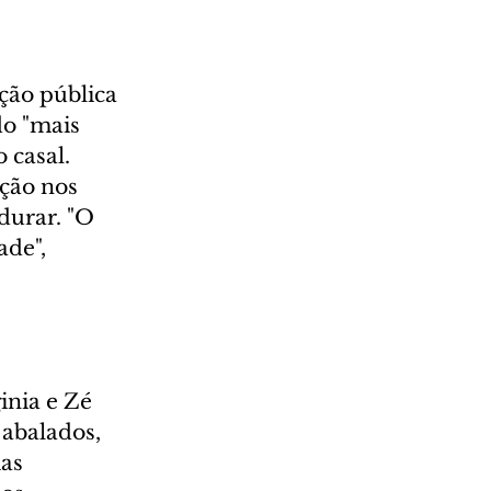
ção pública 
o "mais 
casal. 
ção nos 
durar. "O 
de", 
inia e Zé 
abalados, 
as 