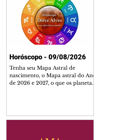
Horóscopo - 09/08/2026
Tenha seu Mapa Astral de
nascimento, o Mapa astral do Ano
de 2026 e 2027, o que os planetas
indicam para o seu: Trabalho,
Amor, Dinheiro, Saúde e Família.
Estudo com 35 páginas. Adquira
já através da nossa loja virtual ou
na loja física: rua Emiliano
Perneta 30 – loja 21 – galeria
Cezar Franco – centro –