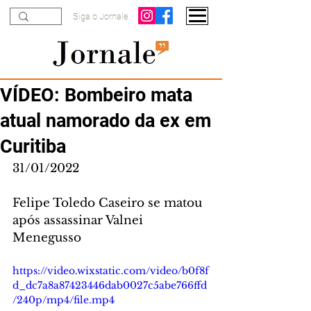
Siga o Jornale
VÍDEO: Bombeiro mata
atual namorado da ex em
Curitiba
31/01/2022
Felipe Toledo Caseiro se matou 
após assassinar Valnei 
Menegusso 
https://video.wixstatic.com/video/b0f8f
d_dc7a8a87423446dab0027c5abe766ffd
/240p/mp4/file.mp4