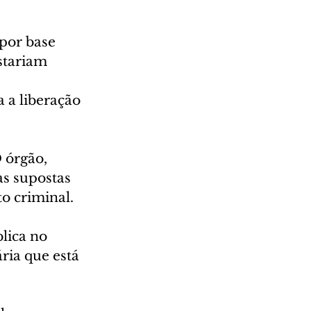
por base 
stariam 
 
 a liberação 
 órgão, 
s supostas 
to criminal.
lica no 
ria que está 