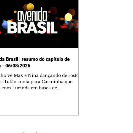
da Brasil | resumo do capítulo de
a - 06/08/2026
nho vê Max e Nina dançando de rosto
o. Tufão conta para Carminha que
e com Lucinda em busca de
mações sobre Rita. Nina despista Max
cura Jorginho, mas não o encontra.
se muda para a casa de Jorginho.
isa pensa em reconquistar Silas.
nes diz a Roni e Leandro que o
ro Tavinho Nunes assistirá ao jogo.
ica e Noêmia perseguem Cadinho na