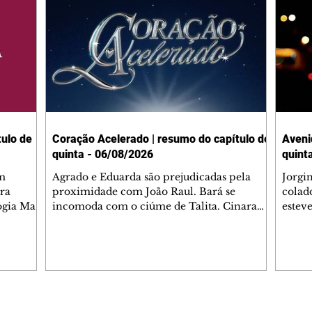
ulo de
Coração Acelerado | resumo do capítulo de
Aveni
quinta - 06/08/2026
quint
m
Agrado e Eduarda são prejudicadas pela
Jorgi
ra
proximidade com João Raul. Bará se
colad
ogia Mau
incomoda com o ciúme de Talita. Cinara
estev
e Rafael
desabafa com Ronei e decide passar uns
infor
dias na casa de Palhares. Agrado pede para
e pro
 casal.
ter uma conversa com Eduarda. Janete
Iran 
 de
confronta Zilá, que garante à irmã que não
Monal
o marido
conhece Verônica. Ronei reconhece uma
Dióge
 seu
possível bolsa de Zilá entre os pertences de
olhei
l
Verônica, e liga para Cinara. Agrado pensa
Verôn