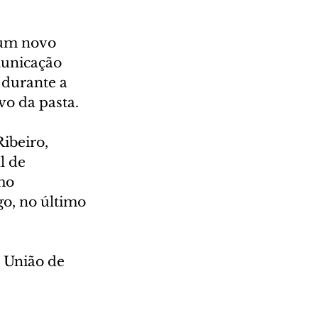
 um novo 
unicação 
 durante a 
vo da pasta.
ibeiro, 
l de 
mo 
o, no último 
 União de 