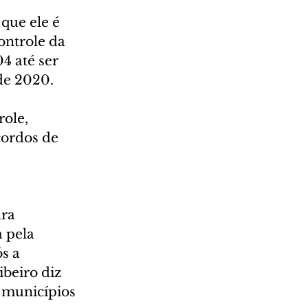
que ele é 
ontrole da 
 até ser 
de 2020.
ole, 
cordos de 
ra 
 pela 
s a 
beiro diz 
 municípios 