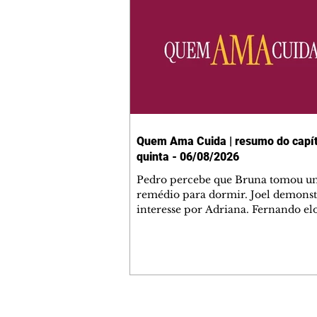
Quem Ama Cuida | resumo do capít
quinta - 06/08/2026
Pedro percebe que Bruna tomou u
remédio para dormir. Joel demonst
interesse por Adriana. Fernando el
Mau. Bia não gosta quando Brigitte 
se sentam à mesa com ela e César,
atrapalhando o jantar romântico do
Bruna se aproveita da preocupação
Pedro com sua saúde para manter 
ao seu lado. Elenice acusa Rosa por
desentendimento com Adriana. Joe