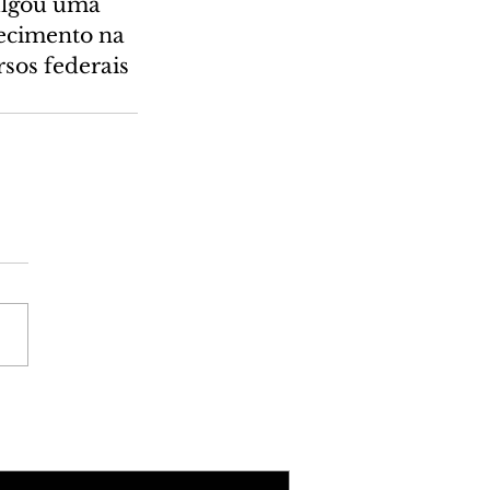
ulgou uma 
ecimento na 
rsos federais 