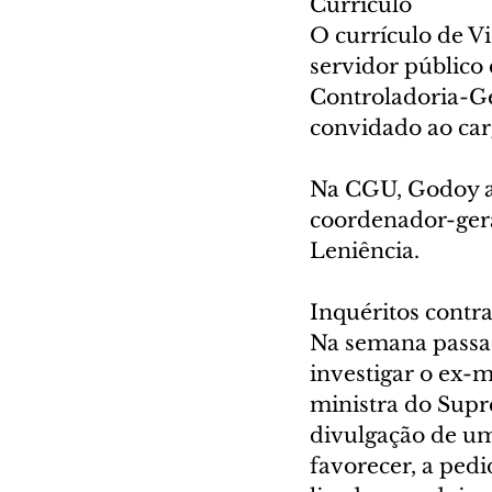
Currículo
O currículo de V
servidor público 
Controladoria-Ge
convidado ao car
Na CGU, Godoy at
coordenador-geral
Leniência.
Inquéritos contr
Na semana passada
investigar o ex-m
ministra do Supr
divulgação de um 
favorecer, a pedi