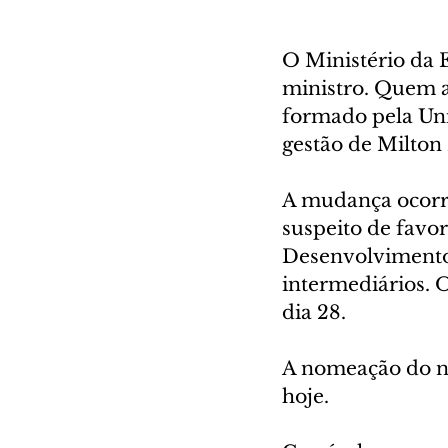
O Ministério da E
ministro. Quem a
formado pela Uni
gestão de Milton 
A mudança ocorre
suspeito de favo
Desenvolvimento
intermediários. O
dia 28.
A nomeação do no
hoje.