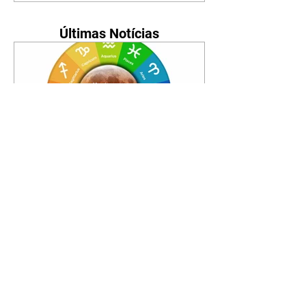
Últimas Notícias
Horóscopo - 09/08/2026
Tenha seu Mapa Astral de
nascimento, o Mapa astral do Ano
de 2026 e 2027, o que os planetas
indicam para o seu: Trabalho,
Amor, Dinheiro, Saúde e Família.
Estudo com 35 páginas. Adquira
já através da nossa loja virtual ou