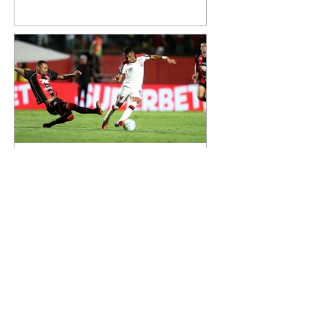
reúne Virginia Fonseca e os três
filhos que eles tiveram juntos:
Maria Alice, Maria Flor e José
Leonardo. Na imagem, aparecem
os apelidos dos integrantes da
família, entre eles "Papai",
"Mamãe",
Athletico é atropelado pelo
Vitória e está fora da Copa
do Brasil
06/08/2026 Furacão não segurou
a vantagem, foi goleado por 4x0
Divulgação O Athletico encerrou
sua campanha na Copa do Brasil
nesta quinta-feira (6), em uma