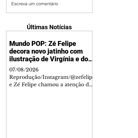
Escreva um comentário
Últimas Notícias
Mundo POP: Zé Felipe
decora novo jatinho com
ilustração de Virgínia e dos
filhos
07/08/2026
Reprodução/Instagram/@zefelip
e Zé Felipe chamou a atenção dos
seguidores ao revelar um detalhe
especial de sua nova aeronave. O
cantor compartilhou nesta
quinta-feira, 6, registros do
jatinho recém-adquirido e
mostrou que decidiu personalizar
o espaço com uma ilustração que