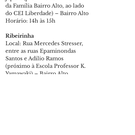
da Família Bairro Alto, ao lado 
do CEI Liberdade) – Bairro Alto
Horário: 14h às 15h
Ribeirinha 
Local: Rua Mercedes Stresser, 
entre as ruas Epaminondas 
Santos e Adilio Ramos 
(próximo à Escola Professor K. 
Yamawaki) – Bairro Alto
Horário: 14h às 15h
Vila Joanita 
Local: Rua Marquês de 
Abrantes, entre as ruas Cel. 
Domingos Soares e Brasílio de 
Lara (em frente à quadra de 
futebol) –  Bairro Alto