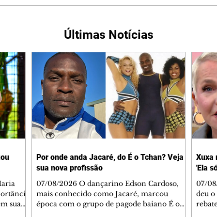
Últimas Notícias
tou
Por onde anda Jacaré, do É o Tchan? Veja
Xuxa 
sua nova profissão
'Ela s
07/08/2026 O dançarino Edson Cardoso,
07/08
portância
mais conhecido como Jacaré, marcou
deu o 
em sua
época com o grupo de pagode baiano É o
rebate
bo em
Tchan, que dominou as paradas de sucesso
58, s