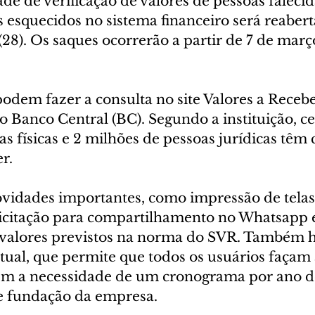
de de verificação de valores de pessoas falecida
s esquecidos no sistema financeiro será reabert
 (28). Os saques ocorrerão a partir de 7 de março
odem fazer a consulta no site Valores a Recebe
 Banco Central (BC). Segundo a instituição, ce
s físicas e 2 milhões de pessoas jurídicas têm 
r.
ovidades importantes, como impressão de telas
licitação para compartilhamento no Whatsapp e
e valores previstos na norma do SVR. Também 
rtual, que permite que todos os usuários façam 
em a necessidade de um cronograma por ano d
e fundação da empresa.