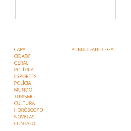
 período
do Brasil durante os anos 90. Mais de 20
Rainh
omeçou o
anos depois, ele vive uma nova fase após
mensa
 esposo,
mudar de país e de carreira. Morando no
reper
Canadá desde 2016 com a esposa, Gabriela
sobre 
 plano
Mesquita, e os dois filhos, o artista agora
apres
ar a
atua no setor de restauração de imóveis. "O
comen
Editorias
Editais Certificados
 é o
que acontece é que aqui tem muito
jorna
alagamento nas casas ou incêndios. E aí, q
caso e
CAPA
PUBLICIDADE LEGAL
CIDADE
GERAL
POLÍTICA
ESPORTES
POLÍCIA
MUNDO
TURISMO
CULTURA
HORÓSCOPO
NOVELAS
CONTATO