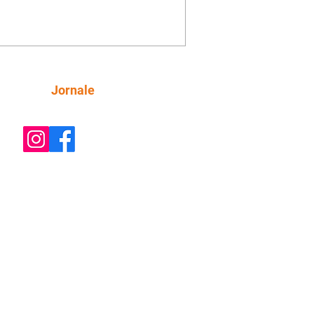
a dos Baixinhos deixou uma
gem bem direta em um vídeo que
cutia as declarações da apresentadora
os figurinos usados por ela durante as
entações. A resposta aconteceu nos
tários de uma publicação do
Siga
Jornale
lista Márcio Rolim, que analisava o
 defendia que artistas não devem ser j