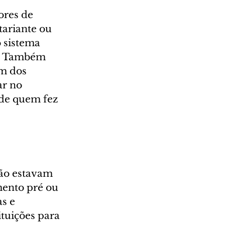
ores de 
tariante ou 
 sistema 
or. Também 
m dos 
ar no 
 de quem fez 
não estavam 
mento pré ou 
s e 
ituições para 