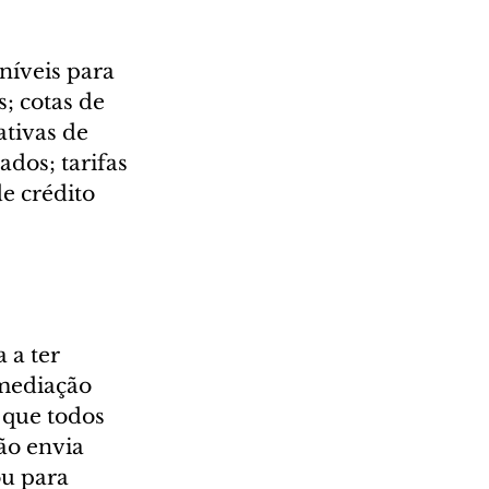
níveis para 
; cotas de 
ativas de 
dos; tarifas 
e crédito 
 a ter 
mediação 
 que todos 
ão envia 
ou para 