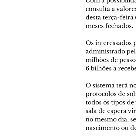
Com a possibilida
consulta a valore
desta terça-feira
meses fechados.
Os interessados p
administrado pelo
milhões de pessoa
6 bilhões a recebe
O sistema terá n
protocolos de so
todos os tipos d
sala de espera vi
no mesmo dia, s
nascimento ou d