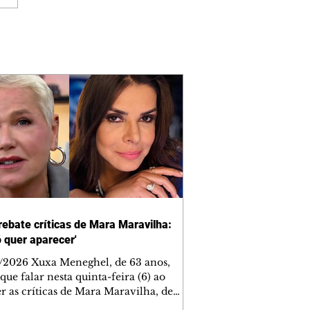
rebate críticas de Mara Maravilha:
ó quer aparecer'
/2026 Xuxa Meneghel, de 63 anos,
que falar nesta quinta-feira (6) ao
r as críticas de Mara Maravilha, de
obre a turnê "O Último Voo da Nave". A