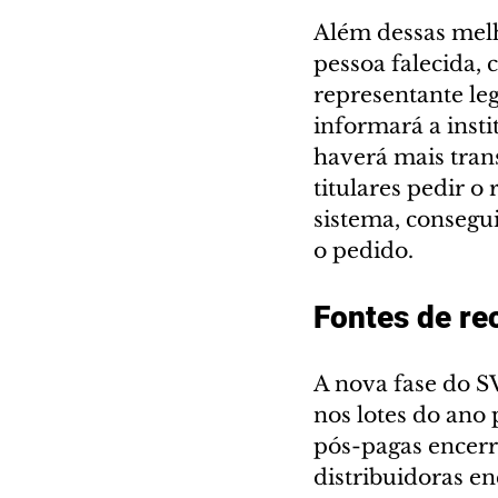
Além dessas melho
pessoa falecida, 
representante leg
informará a insti
haverá mais tran
titulares pedir o
sistema, consegu
o pedido.
Fontes de re
A nova fase do S
nos lotes do ano
pós-pagas encerra
distribuidoras en