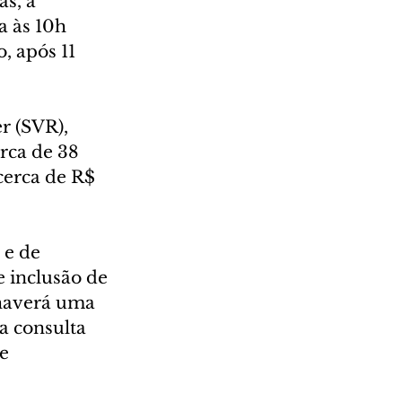
s, a 
a às 10h 
, após 11 
r (SVR), 
rca de 38 
cerca de R$ 
 e de 
 inclusão de 
haverá uma 
a consulta 
e 