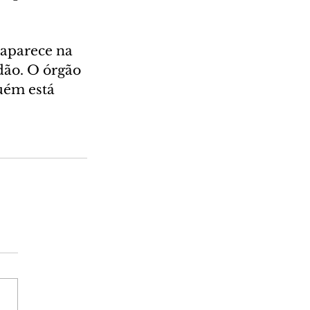
 aparece na 
dão. O órgão 
uém está 