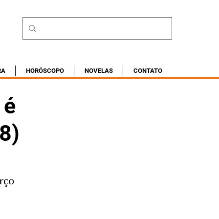
RA
HORÓSCOPO
NOVELAS
CONTATO
 é
28)
arço