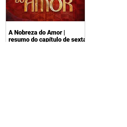
A Nobreza do Amor |
resumo do capítulo de sexta
- 07/08/2026
Omar afirma a Tonho que lutará
pelo amor de Alika. Salma
repreende Miguel e Fátima por
terem sido rudes com Omar.
Maria Helena aconselha Manoel
sobre seu namoro com Ana
Maria. Pressionado, Bakari revela
a Jendal que Chinua esteve em
terras inimigas. Omar pede que
Alika o acompanhe até a agência
bancária. Chinua alerta Dumi,