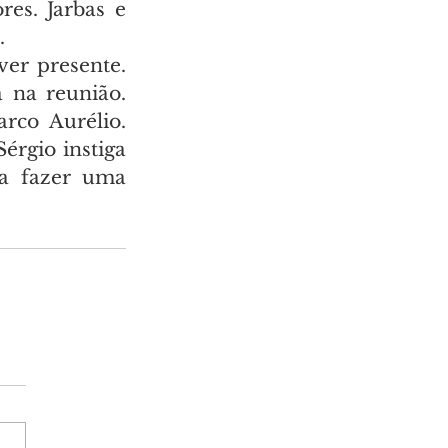
es. Jarbas e 
.
er presente. 
 na reunião. 
co Aurélio. 
rgio instiga 
a fazer uma 