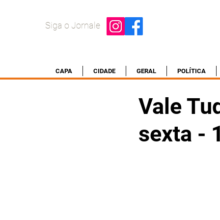
Siga o Jornale
CAPA
CIDADE
GERAL
POLÍTICA
Vale Tud
sexta -