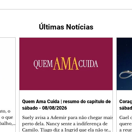
Últimas Notícias
Quem Ama Cuida | resumo do capítulo de
Coraç
sábado - 08/08/2026
sábad
to, o
 o que
Suely avisa a Ademir para não chegar mais
Gael 
balho,
perto dela. Nancy sente a indiferença de
quere
studo
Camilo. Tiago diz a Ingrid que ela não tem
a reu