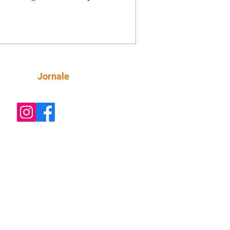
orienta Osmar a seguir Cinara, que
be a movimentação e alerta Ronei.
res confronta Cinara sobre a
imação com Ronei. Eduarda pensa
dir a Valéria para ficar com Sol. Gael
e terminar com Naiane. João Raul
ta para Agrado que não está
Siga
Jornale
guindo conviver com seu sucesso, e
na o relacionamento dos dois.