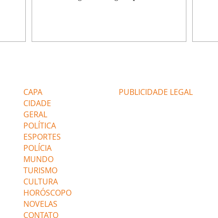
da nossa
competência para presidir a joalheria.
Zilá 
miliano
André conta a Pedro que a associação de
perce
r Franco
advogados expulsou Ademir. Laurentino
Palha
ir
contrata Adriana para servir no
aprox
 e
restaurante. Adriana vê Pedro e Bruna no
em pe
-0645.
restaurante. Bruna provoca Adriana. Dora
decid
através
pede ajuda a André para marcar um
inven
Editorias
Editais Certificados
encontro com Suely. Adriana diz a Lyris
conse
que está feliz trabalhando no restaurante de
termi
CAPA
PUBLICIDADE LEGAL
Nanc
CIDADE
GERAL
POLÍTICA
ESPORTES
POLÍCIA
MUNDO
TURISMO
CULTURA
HORÓSCOPO
NOVELAS
CONTATO