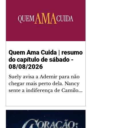
Quem Ama Cuida | resumo
do capítulo de sábado -
08/08/2026
Suely avisa a Ademir para não
chegar mais perto dela. Nancy
sente a indiferença de Camilo.
Tiago diz a Ingrid que ela não
tem competência para presidir a
joalheria. André conta a Pedro
que a associação de advogados
expulsou Ademir. Laurentino