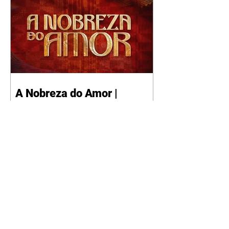
A Nobreza do Amor |
resumo do capítulo de sexta
- 07/08/2026
Omar afirma a Tonho que lutará
pelo amor de Alika. Salma
repreende Miguel e Fátima por
terem sido rudes com Omar.
Maria Helena aconselha Manoel
sobre seu namoro com Ana
Maria. Pressionado, Bakari revela
a Jendal que Chinua esteve em