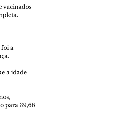
e vacinados 
mpleta.
foi a 
ça. 
e a idade 
nos, 
o para 39,66 