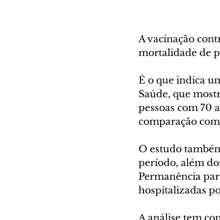
A vacinação contr
mortalidade de p
É o que indica u
Saúde, que mostr
pessoas com 70 a
comparação com o
O estudo também 
período, além dos
Permanência para
hospitalizadas p
A análise tem co