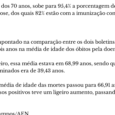
 dos 70 anos, sobe para 95,4% a porcentagem d
ose, dos quais 82% estão com a imunização co
apontado na comparação entre os dois boletins 
is anos na média de idade dos óbitos pela doen
iro, essa média estava em 68,99 anos, sendo qu
inados era de 39,43 anos. 
média de idade das mortes passou para 66,91 a
sos positivos teve um ligeiro aumento, passand
 Campos/AEN