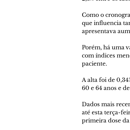
Como o cronogram
que influencia t
apresentava aume
Porém, há uma var
com índices meno
paciente. 
A alta foi de 0,3
60 e 64 anos e d
Dados mais recen
até esta terça-fe
primeira dose da 