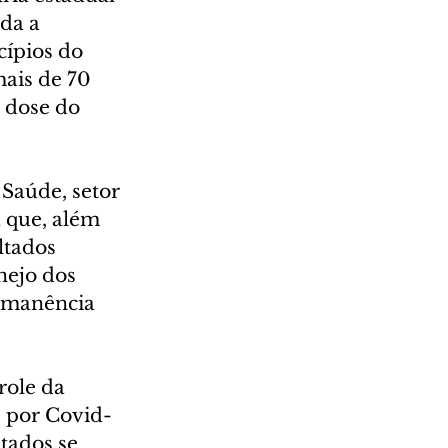
da a 
ípios do 
ais de 70 
 dose do 
Saúde, setor 
 que, além 
ltados 
nejo dos 
ermanência 
role da 
 por Covid-
tados se 