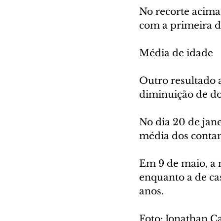
No recorte acima
com a primeira d
Média de idade
Outro resultado 
diminuição de do
No dia 20 de jane
média dos contam
Em 9 de maio, a 
enquanto a de ca
anos.
Foto: Jonathan