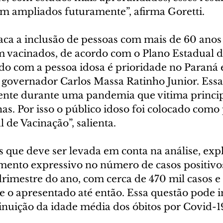
m ampliados futuramente”, afirma Goretti.
ca a inclusão de pessoas com mais de 60 anos 
m vacinados, de acordo com o Plano Estadual d
ado com a pessoa idosa é prioridade no Paraná
governador Carlos Massa Ratinho Junior. Essa
rente durante uma pandemia que vitima princi
as. Por isso o público idoso foi colocado como p
 de Vacinação”, salienta.
que deve ser levada em conta na análise, expl
aumento expressivo no número de casos positivo
rimestre do ano, com cerca de 470 mil casos e 
 o apresentado até então. Essa questão pode in
nuição da idade média dos óbitos por Covid-19