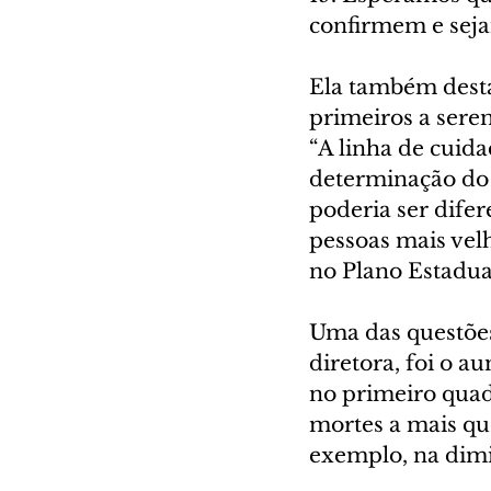
confirmem e seja
Ela também desta
primeiros a sere
“A linha de cuid
determinação do 
poderia ser dife
pessoas mais velh
no Plano Estadual
Uma das questões 
diretora, foi o 
no primeiro quad
mortes a mais que
exemplo, na dimi