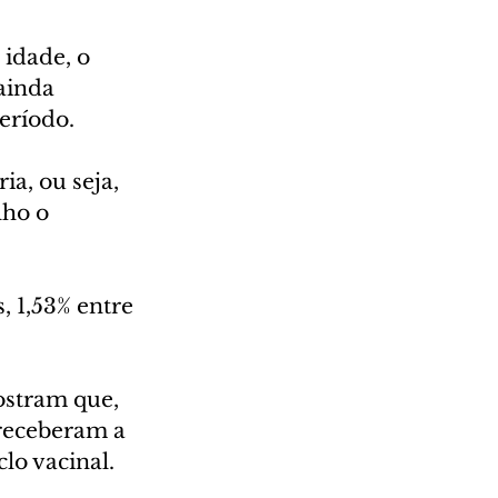
idade, o 
ainda 
eríodo. 
a, ou seja, 
ho o 
, 1,53% entre 
stram que, 
 receberam a 
lo vacinal. 