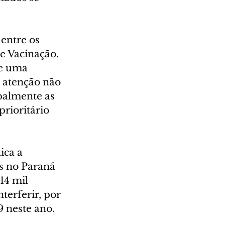
entre os 
e Vacinação. 
 e uma 
 atenção não 
palmente as 
rioritário 
ica a 
s no Paraná 
14 mil 
terferir, por 
 neste ano.