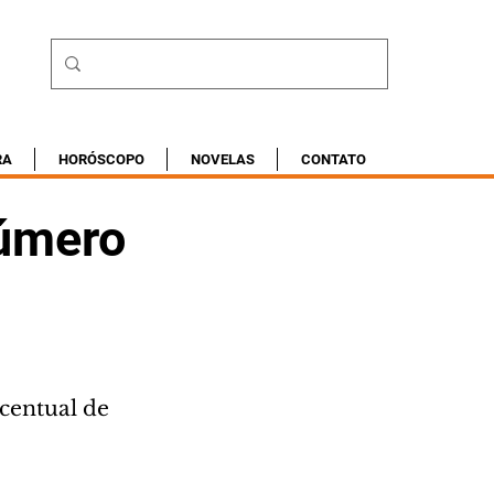
RA
HORÓSCOPO
NOVELAS
CONTATO
número
á
centual de 