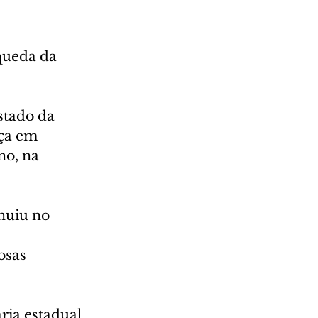
queda da 
stado da 
ça em 
o, na 
nuiu no 
osas 
ria estadual 