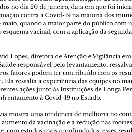
os no dia 20 de janeiro, data em que foi inicia
nação contra a Covid-19 na maioria dos munic
e maio, quando a maior parte do público com m
 esquema vacinal, com a aplicação da segunda
id Lopes, diretora de Atenção e Vigilância em 
 Saúde responsável pelo levantamento, ressalva
tros fatores podem ter contribuído com os resu
e. Ela ressalta a experiência das equipes no ma
erentes ações junto às Instituições de Longa P
enfrentamento à Covid-19 no Estado.
évia mostra uma tendência de melhoria no cont
aumento da vacinação e a redução nas mortes
e, com estudos mais aprofundados, esses resul