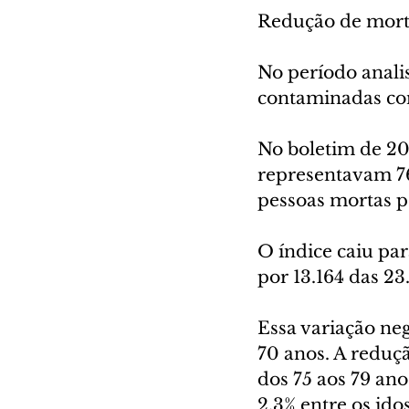
Redução de mort
No período anali
contaminadas co
No boletim de 20
representavam 76
pessoas mortas p
O índice caiu pa
por 13.164 das 23
Essa variação neg
70 anos. A reduçã
dos 75 aos 79 ano
2,3% entre os id