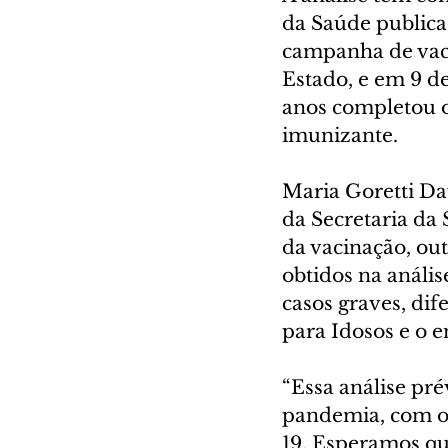
da Saúde publicad
campanha de vaci
Estado, e em 9 d
anos completou o
imunizante.
Maria Goretti Dav
da Secretaria da
da vacinação, ou
obtidos na anális
casos graves, dif
para Idosos e o 
“Essa análise pr
pandemia, com o 
19. Esperamos qu