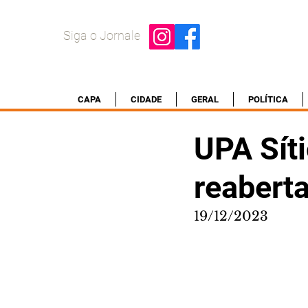
Siga o Jornale
CAPA
CIDADE
GERAL
POLÍTICA
UPA Síti
reabert
19/12/2023