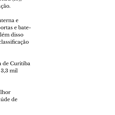
ação.
terna e 
portas e bate-
lém disso 
lassificação 
 de Curitiba 
3,3 mil 
lhor 
aúde de 