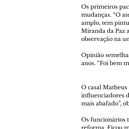
Os primeiros pac
mudanças. “O ate
amplo, tem pintu
Miranda da Paz ao
observação na un
Opinião semelhan
anos. “Foi bem ma
O casal Matheus 
influenciadores d
mais abafado”, 
Os funcionários 
reforma. Ficou m