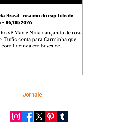
da Brasil | resumo do capítulo de
a - 06/08/2026
nho vê Max e Nina dançando de rosto
o. Tufão conta para Carminha que
e com Lucinda em busca de
mações sobre Rita. Nina despista Max
cura Jorginho, mas não o encontra.
se muda para a casa de Jorginho.
isa pensa em reconquistar Silas.
nes diz a Roni e Leandro que o
ro Tavinho Nunes assistirá ao jogo.
ica e Noêmia perseguem Cadinho na
Siga
Jornale
 deserta. Dolores sugere que Roni peça
n em casamento. Cadinho consegue
da praia