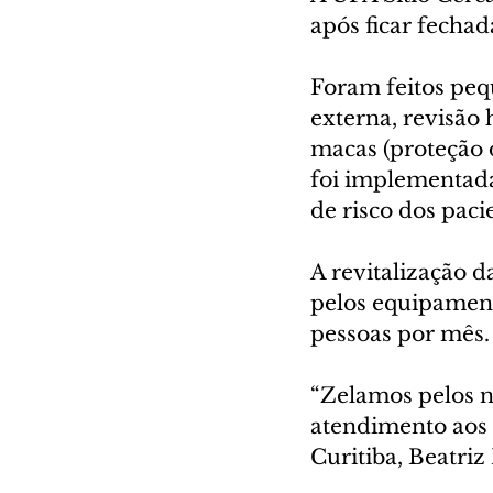
após ficar fechad
Foram feitos peq
externa, revisão 
macas (proteção 
foi implementada 
de risco dos pacie
A revitalização d
pelos equipament
pessoas por mês.
“Zelamos pelos n
atendimento aos 
Curitiba, Beatriz B