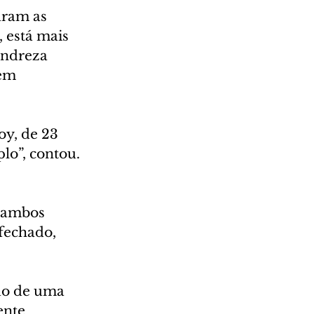
aram as 
 está mais 
Andreza 
em 
y, de 23 
o”, contou.  
 ambos 
fechado, 
do de uma 
ente 