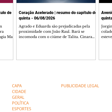
ulo de
Coração Acelerado | resumo do capítulo de
Aveni
quinta - 06/08/2026
quint
m
Agrado e Eduarda são prejudicadas pela
Jorgi
ra
proximidade com João Raul. Bará se
colad
ogia Mau
incomoda com o ciúme de Talita. Cinara
estev
e Rafael
desabafa com Ronei e decide passar uns
infor
dias na casa de Palhares. Agrado pede para
e pro
 casal.
ter uma conversa com Eduarda. Janete
Iran 
 de
confronta Zilá, que garante à irmã que não
Monal
o marido
conhece Verônica. Ronei reconhece uma
Dióge
 seu
possível bolsa de Zilá entre os pertences de
olhei
l
Verônica, e liga para Cinara. Agrado pensa
Verôn
Editorias
Editais Certificados
ntar no
em desfazer sua dupla com Eduarda para
praia
 o
ajudar João Raul sem prejudicar a amiga.
Suele
CAPA
PUBLICIDADE LEGAL
fugir 
CIDADE
GERAL
POLÍTICA
ESPORTES