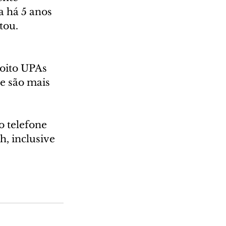
a há 5 anos 
ou.  
oito UPAs 
e são mais 
 telefone 
, inclusive 