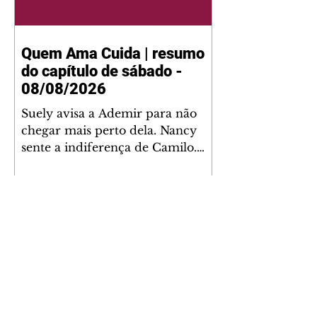
Quem Ama Cuida | resumo
do capítulo de sábado -
08/08/2026
Suely avisa a Ademir para não
chegar mais perto dela. Nancy
sente a indiferença de Camilo.
Tiago diz a Ingrid que ela não
tem competência para presidir a
joalheria. André conta a Pedro
que a associação de advogados
expulsou Ademir. Laurentino
contrata Adriana para servir no
restaurante. Adriana vê Pedro e
Bruna no restaurante. Bruna
provoca Adriana. Dora pede
ajuda a André para marcar um