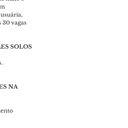
om 
usuária, 
s 30 vagas 
ÂES SOLOS
. 
S NA 
ento 