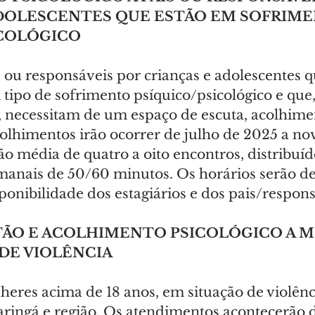
ADOLESCENTES QUE ESTÃO EM SOFRIME
ICOLÓGICO
s ou responsáveis por crianças e adolescentes q
tipo de sofrimento psíquico/psicológico e que
, necessitam de um espaço de escuta, acolhime
colhimentos irão ocorrer de julho de 2025 a n
o média de quatro a oito encontros, distribuí
anais de 50/60 minutos. Os horários serão de
onibilidade dos estagiários e dos pais/respons
TÃO E ACOLHIMENTO PSICOLÓGICO A M
DE VIOLÊNCIA
heres acima de 18 anos, em situação de violênci
ringá e região. Os atendimentos acontecerão d