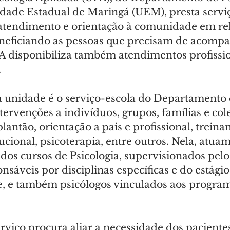
idade Estadual de Maringá (UEM), presta serviç
atendimento e orientação à comunidade em rel
eneficiando as pessoas que precisam de acom
PA disponibiliza também atendimentos profissio
.
a unidade é o serviço-escola do Departamento 
ntervenções a indivíduos, grupos, famílias e cole
antão, orientação a pais e profissional, treina
tucional, psicoterapia, entre outros. Nela, atua
dos cursos de Psicologia, supervisionados pelo
nsáveis por disciplinas específicas e do estágio
te, e também psicólogos vinculados aos progra
rviço procura aliar a necessidade dos paciente