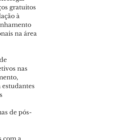
os gratuitos 
ação à 
panhamento 
nais na área 
de 
tivos nas 
mento, 
m estudantes 
s 
 
mas de pós-
s com a 