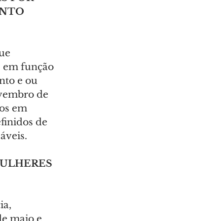
NTO 
ue 
, em função 
nto e ou 
ovembro de 
dos em 
finidos de 
áveis.
ULHERES 
a, 
e maio e 