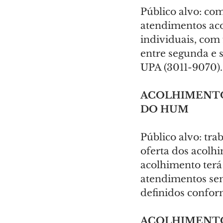
Público alvo: co
atendimentos aco
individuais, com
entre segunda e s
UPA (3011-9070).
ACOLHIMENTO
DO HUM
Público alvo: tr
oferta dos acolh
acolhimento terá 
atendimentos sem
definidos confor
ACOLHIMENTO 