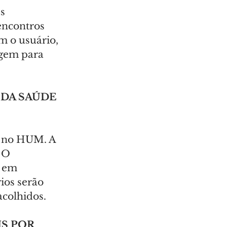
s 
encontros 
 o usuário, 
agem para 
DA SAÚDE 
o no HUM. A 
 O 
s em 
os serão 
acolhidos.
S POR 