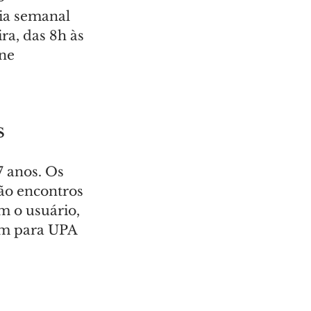
ia semanal 
ra, das 8h às 
ne 
 
S
7 anos. Os 
ão encontros 
 o usuário, 
em para UPA 