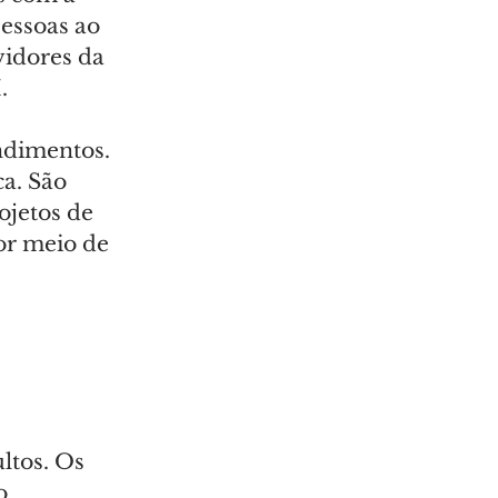
essoas ao 
idores da 
.
ndimentos. 
a. São 
ojetos de 
or meio de 
ltos. Os 
o 