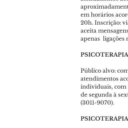
aproximadamente 
em horários acord
20h. Inscrição: 
aceita mensagens
apenas  ligações 
PSICOTERAPI
Público alvo: com
atendimentos aco
individuais, com
de segunda à sext
(3011-9070).
PSICOTERAPI