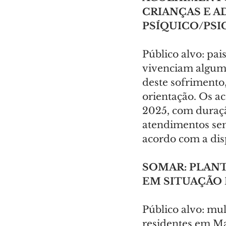
CRIANÇAS E 
PSÍQUICO/PS
Público alvo: pai
vivenciam algum 
deste sofrimento
orientação. Os a
2025, com duraçã
atendimentos sem
acordo com a disp
SOMAR: PLAN
EM SITUAÇÃO 
Público alvo: mul
residentes em Ma