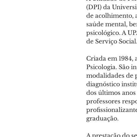
(DPI) da Univers
de acolhimento, 
saúde mental, b
psicológico. A U
de Serviço Social
Criada em 1984, 
Psicologia. São i
modalidades de pl
diagnóstico insti
dos últimos anos 
professores respo
profissionalizan
graduação.
A prestação do se