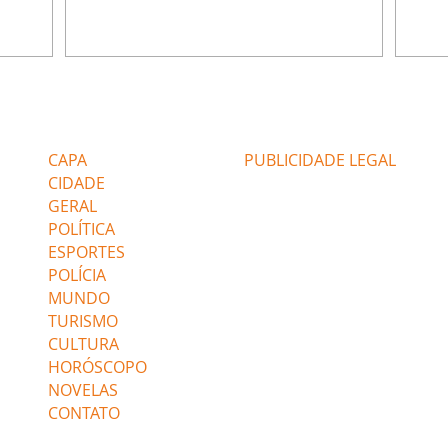
 período
do Brasil durante os anos 90. Mais de 20
Rainh
omeçou o
anos depois, ele vive uma nova fase após
mensa
 esposo,
mudar de país e de carreira. Morando no
reper
Canadá desde 2016 com a esposa, Gabriela
sobre 
 plano
Mesquita, e os dois filhos, o artista agora
apres
ar a
atua no setor de restauração de imóveis. "O
comen
Editorias
Editais Certificados
 é o
que acontece é que aqui tem muito
jorna
alagamento nas casas ou incêndios. E aí, q
caso e
CAPA
PUBLICIDADE LEGAL
CIDADE
GERAL
POLÍTICA
ESPORTES
POLÍCIA
MUNDO
TURISMO
CULTURA
HORÓSCOPO
NOVELAS
CONTATO