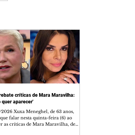
rebate críticas de Mara Maravilha:
ó quer aparecer'
/2026 Xuxa Meneghel, de 63 anos,
que falar nesta quinta-feira (6) ao
r as críticas de Mara Maravilha, de
obre a turnê "O Último Voo da Nave". A