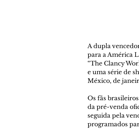
A dupla vencedor
para a América L
“The Clancy Worl
e uma série de sh
México, de janei
Os fãs brasileir
da pré-venda ofic
seguida pela vend
programados para