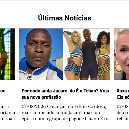
Últimas Notícias
tou
Por onde anda Jacaré, do É o Tchan? Veja
Xuxa 
sua nova profissão
'Ela s
07/08/2026 O dançarino Edson Cardoso,
07/08
portância
mais conhecido como Jacaré, marcou
deu o 
em sua
época com o grupo de pagode baiano É o
rebate
bo em
Tchan, que dominou as paradas de sucesso
58, s