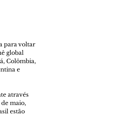
 para voltar 
ê global 
á, Colômbia, 
ntina e 
te através 
 de maio, 
sil estão 