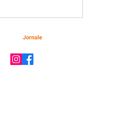
a dos Baixinhos deixou uma
gem bem direta em um vídeo que
cutia as declarações da apresentadora
os figurinos usados por ela durante as
entações. A resposta aconteceu nos
tários de uma publicação do
Siga
Jornale
lista Márcio Rolim, que analisava o
 defendia que artistas não devem ser j