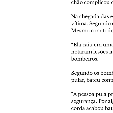
chão complicou 
Na chegada das e
vítima. Segundo o
Mesmo com todo o 
“Ela caiu em uma
notaram lesões in
bombeiros.
Segundo os bombe
pular, bateu cont
“A pessoa pula pr
segurança. Por a
corda acabou bat