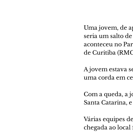
Uma jovem, de a
seria um salto d
aconteceu no Pa
de Curitiba (RMC
A jovem estava se
uma corda em ce
Com a queda, a jo
Santa Catarina, e
Várias equipes d
chegada ao local f