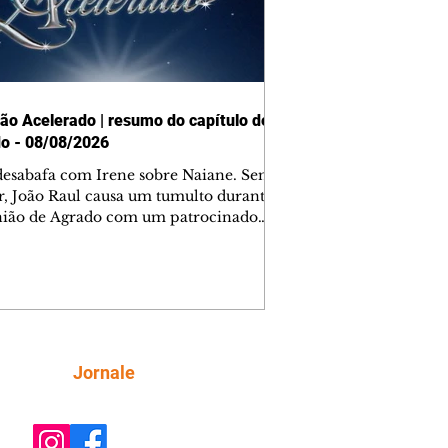
ão Acelerado | resumo do capítulo de
o - 08/08/2026
desabafa com Irene sobre Naiane. Sem
r, João Raul causa um tumulto durante
nião de Agrado com um patrocinador.
orienta Osmar a seguir Cinara, que
be a movimentação e alerta Ronei.
res confronta Cinara sobre a
imação com Ronei. Eduarda pensa
dir a Valéria para ficar com Sol. Gael
e terminar com Naiane. João Raul
ta para Agrado que não está
Siga
Jornale
guindo conviver com seu sucesso, e
na o relacionamento dos dois.