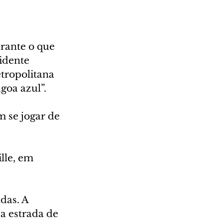
rante o que 
idente 
ropolitana 
goa azul”.
m se jogar de 
lle, em 
das. A 
 a estrada de 