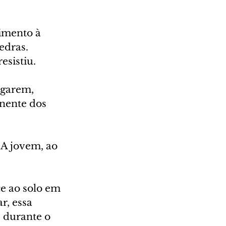
imento à 
edras. 
esistiu.
egarem, 
nente dos 
 A jovem, ao 
e ao solo em 
, essa 
 durante o 