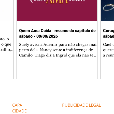
Quem Ama Cuida | resumo do capítulo de
Coraç
sábado - 08/08/2026
sábad
to, o
 o que
Suely avisa a Ademir para não chegar mais
Gael 
balho,
perto dela. Nancy sente a indiferença de
quere
studo
Camilo. Tiago diz a Ingrid que ela não tem
a reu
da nossa
competência para presidir a joalheria.
Zilá 
miliano
André conta a Pedro que a associação de
perce
r Franco
advogados expulsou Ademir. Laurentino
Palha
ir
contrata Adriana para servir no
aprox
 e
restaurante. Adriana vê Pedro e Bruna no
em pe
-0645.
restaurante. Bruna provoca Adriana. Dora
decid
através
pede ajuda a André para marcar um
inven
Editorias
Editais Certificados
encontro com Suely. Adriana diz a Lyris
conse
que está feliz trabalhando no restaurante de
termi
CAPA
PUBLICIDADE LEGAL
Nanc
CIDADE