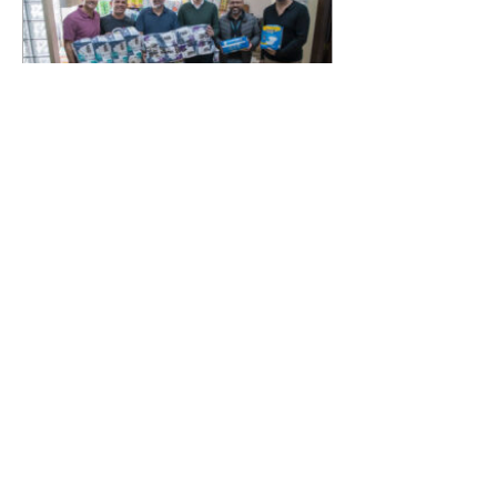
Novo secretário entrega
doações arrecadadas por
atletas e técnicos
07/08/2026 Nesta sexta-feira
(7/8), o novo secretário municipal
do Esporte, Lazer e Juventude,
José Antônio de Melo Filho, fez a
entrega de 5.873 fraldas
geriátricas arrecadadas durante a
Campanha de Atenção à Pessoa
Idosa à Fundação de Ação Social
(FAS). A doação é uma