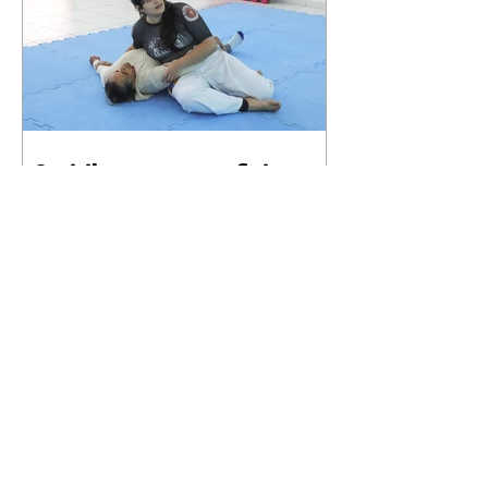
Curitiba promove oficina
gratuita de defesa pessoal
para mulheres durante o
Agosto Lilás
06/08/2026 Divulgação Como
parte da programação do Agosto
Lilás, mês de conscientização e
enfrentamento à violência contra
a mulher, a Prefeitura de
Curitiba, por meio da Secretaria
Municipal de Esporte, Lazer e
Juventude (Smelj) promove, no
dia 11 de agosto, às 14h, a oficina