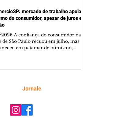
ercioSP: mercado de trabalho apoia
smo do consumidor, apesar de juros e
ção
/2026 A confiança do consumidor na
e de São Paulo recuou em julho, mas
neceu em patamar de otimismo,
ntada pelo mercado de trabalho. Ainda
, a combinação de juros elevados,
ção concentrada em itens essenciais e
comprometimento da renda vem
do as famílias a adotar uma postura
criteriosa nas decisões de compra,
Siga
Jornale
do a Federação do Comércio de Bens,
ços e Turismo do Estado de São Paulo
mercioSP). O Índice de Confiança do