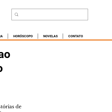
RA
HORÓSCOPO
NOVELAS
CONTATO
 ao
o
tórias de 