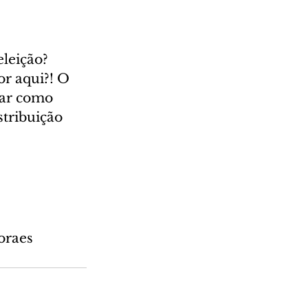
leição? 
r aqui?! O 
har como 
stribuição 
oraes