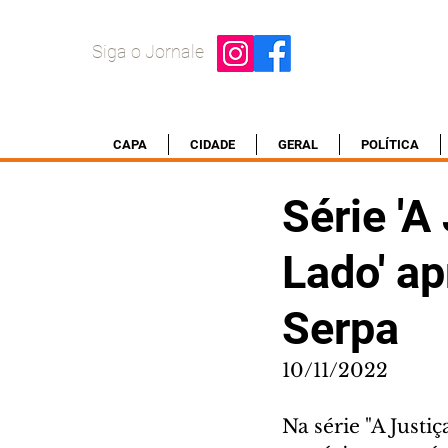
Siga o Jornale
CAPA
CIDADE
GERAL
POLÍTICA
Série 'A
Lado' a
Serpa
10/11/2022
Na série "A Justi