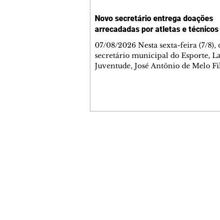
Novo secretário entrega doações
arrecadadas por atletas e técnicos
07/08/2026 Nesta sexta-feira (7/8),
secretário municipal do Esporte, L
Juventude, José Antônio de Melo Fi
a entrega de 5.873 fraldas geriátrica
arrecadadas durante a Campanha 
Atenção à Pessoa Idosa à Fundação
Social (FAS). A doação é uma contr
social de atletas, paratletas, técnicos
instituições contemplados pela Lei
Municipal de Incentivo ao Esporte.
Contato comercial
fraldas serão destinadas às unidade
mmjornale@gmail.com
que atendem pessoas idosas e tam
Telefone: (41) 99978-9956
Redação
E-mail:
redacaojornale@gmail.com