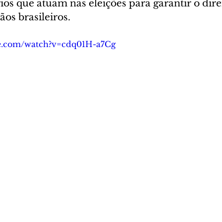
os que atuam nas eleições para garantir o direi
os brasileiros. 
be.com/watch?v=cdq01H-a7Cg