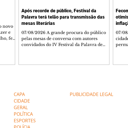
Após recorde de público, Festival da
Fecom
Palavra terá telão para transmissão das
otimi
mesas literárias
infla
 o novo
azer e
07/08/2026 A grande procura do público
07/08
lho, fez
pelas mesas de conversa com autores
cidad
s
convidados do IV Festival da Palavra de
perma
de
Curitiba levou a Fundação Cultural de
suste
 de Ação
Curitiba a ampliar a estrutura do evento. A
assim
apartida
partir desta sexta-feira (7/8), um telão com
infla
 e
transmissão simultânea será instalado na
alto 
área externa, ao lado do Teatro do
levan
 As
Memorial de Curitiba, para que mais
mais 
Editorias
Editais Certificados
s da FAS
pessoas possam acompanhar gratuitamente
segun
bém
a programação. A medida foi adotada
Servi
CAPA
PUBLICIDADE LEGAL
depois que o Teatro do Memorial, com
(Feco
CIDADE
capacidade pa
GERAL
POLÍTICA
ESPORTES
POLÍCIA