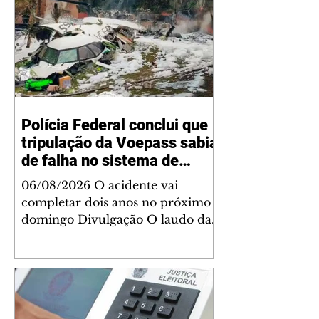
Polícia Federal conclui que
tripulação da Voepass sabia
de falha no sistema de
degelo
06/08/2026 O acidente vai
completar dois anos no próximo
domingo Divulgação O laudo da
Polícia Federal sobre a queda do
avião da Voepass concluiu que a
tripulação sabia dos problemas do
sistema de degelo da aeronave e
ainda assim decolou para fazer