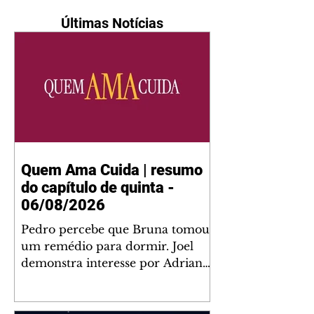
Últimas Notícias
Quem Ama Cuida | resumo
do capítulo de quinta -
06/08/2026
Pedro percebe que Bruna tomou
um remédio para dormir. Joel
demonstra interesse por Adriana.
Fernando elogia Mau Mau. Bia
não gosta quando Brigitte e
Rafael se sentam à mesa com ela