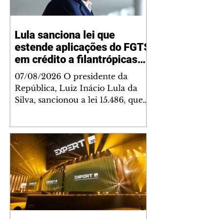
Lula sanciona lei que
estende aplicações do FGTS
em crédito a filantrópicas
até 2030
07/08/2026 O presidente da
República, Luiz Inácio Lula da
Silva, sancionou a lei 15.486, que
estende até 2030 a autorização
para que os recursos do Fundo de
Garantia do Tempo de Serviço
(FGTS) possam sem aplicados em
operações de crédito destinadas
às entidades hospitalares
filantrópicas e às instituições sem
fins lucrativos. A medida também
vale para as instituições que
atuam no campo para pessoas